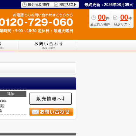
最終更新：2026年08月09日
00
00
件
件
最近見た物件
検討リスト
業時間：9:00～18:30
定休日：毎週火曜日
建物
販売情報へ
33年
階建
造