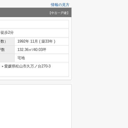
情報の見方
【中古一戸建】
 徒歩2分
年数）
1992年 11月 ( 築33年 )
坪数
132.36㎡/40.03坪
宅地
愛媛県松山市久万ノ台270-3