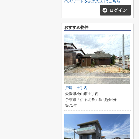
パスワードを忘れた方はこちら
おすすめ物件
戸建 土手内
愛媛県松山市土手内
予讃線「伊予北条」駅 徒歩4分
築71年