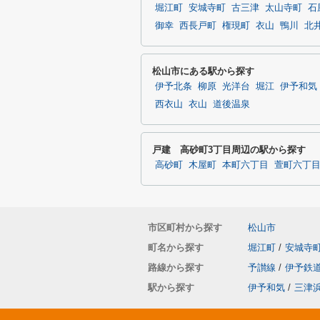
堀江町
安城寺町
古三津
太山寺町
石
御幸
西長戸町
権現町
衣山
鴨川
北
松山市にある駅から探す
伊予北条
柳原
光洋台
堀江
伊予和気
西衣山
衣山
道後温泉
戸建 高砂町3丁目周辺の駅から探す
高砂町
木屋町
本町六丁目
萱町六丁
市区町村から探す
松山市
町名から探す
堀江町
/
安城寺
路線から探す
予讃線
/
伊予鉄
駅から探す
伊予和気
/
三津