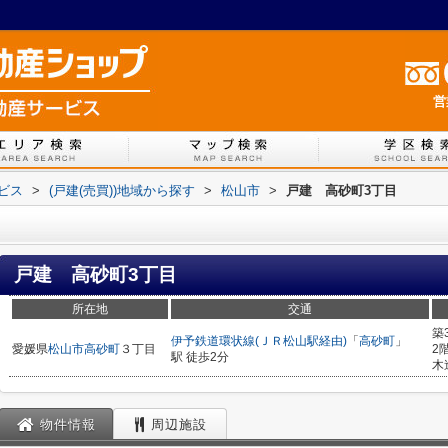
営
ービス
>
(戸建(売買))地域から探す
>
松山市
>
戸建 高砂町3丁目
戸建 高砂町3丁目
所在地
交通
築
伊予鉄道環状線(ＪＲ松山駅経由)
「
高砂町
」
愛媛県
松山市
高砂町
３丁目
2
駅 徒歩2分
木
物件情報
周辺施設