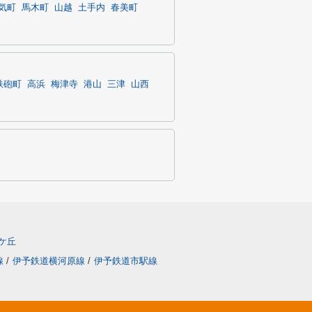
気町
馬木町
山越
土手内
春美町
鉄砲町
高浜
梅津寺
港山
三津
山西
ケ丘
線
/
伊予鉄道横河原線
/
伊予鉄道市駅線