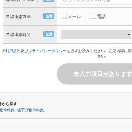
メール
電話
希望連絡方法
任意
希望連絡時間
任意
※
利用規約
及び
プライバシーポリシー
を必ずお読みください。左記内容に同
さい。
未入力項目がありま
件から探す
物件特集
値下げ物件特集