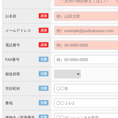
お名前
必須
メールアドレス
必須
電話番号
必須
FAX番号
任意
都道府県
任意
市区町村
任意
番地
任意
建物名／部屋番号
任意