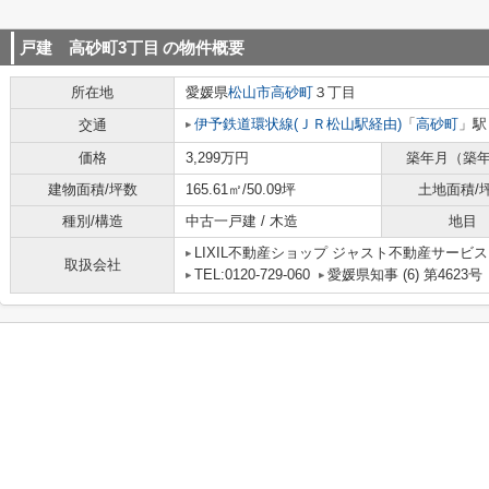
戸建 高砂町3丁目
の物件概要
所在地
愛媛県
松山市
高砂町
３丁目
伊予鉄道環状線(ＪＲ松山駅経由)
「
高砂町
」駅
交通
価格
3,299万円
築年月（築
建物面積/坪数
165.61㎡/50.09坪
土地面積/
種別/構造
中古一戸建 / 木造
地目
LIXIL不動産ショップ ジャスト不動産サービス
取扱会社
TEL:0120-729-060
愛媛県知事 (6) 第4623号