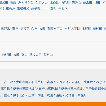
風呂町
吉藤
みどりケ丘
久万ノ台
北条辻
内浜町
光洋台
高浜町
谷町
和
井門
東長戸
道後樋又
高砂町
小川
萱町
中西内
三津浜
市坪
福音寺
余戸
古町
萱町六丁目
本町六丁目
木屋町
高砂町
目
鉄砲町
古町
衣山
道後温泉
西衣山
町
/
古三津
/
太山寺町
/
石風呂町
/
吉藤
/
久万ノ台
/
内浜町
/
北条辻
/
みどり
道高浜線
/
伊予鉄道環状線(ＪＲ松山駅経由)
/
伊予鉄道本町線
/
伊予鉄道郡中
浜
/
堀江
/
伊予北条
/
三津
/
柳原
/
衣山
/
港山
/
光洋台
/
木屋町