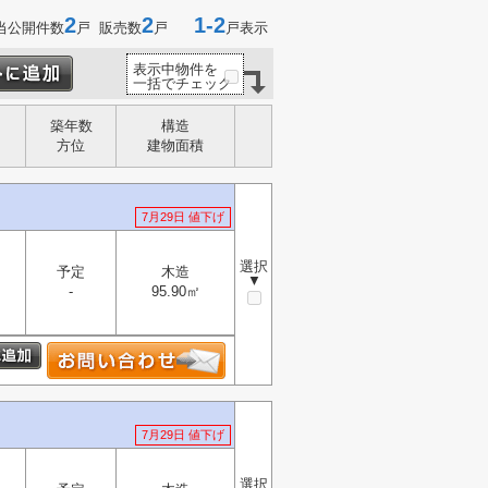
2
2
1-2
当公開件数
戸 販売数
戸
戸表示
表示中物件を
一括でチェック
築年数
構造
方位
建物面積
7月29日 値下げ
選択
予定
木造
▼
-
95.90㎡
7月29日 値下げ
選択