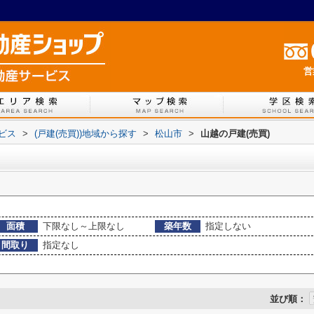
営
ービス
>
(戸建(売買))地域から探す
>
松山市
>
山越の戸建(売買)
面積
下限なし～上限なし
築年数
指定しない
間取り
指定なし
並び順：