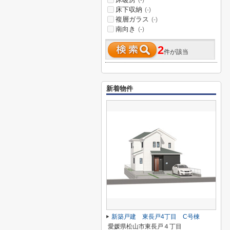
(-)
床下収納
(-)
複層ガラス
(-)
南向き
(-)
2
件が該当
新着物件
新築戸建 東長戸4丁目 C号棟
愛媛県松山市東長戸４丁目