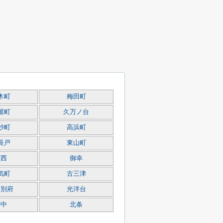
木町
梅田町
屋町
久万ノ台
砂町
高浜町
長戸
東山町
宮西
御幸
気町
古三津
野別府
光洋台
府中
北条