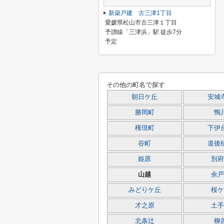
新築戸建 古三津1丁目
愛媛県松山市古三津１丁目
予讃線「三津浜」駅 徒歩7分
予定
その他の町名で探す
朝日ケ丘
安城
勝岡町
鴨
権現町
下伊
谷町
道後
姫原
別府
山越
余戸
みどりケ丘
桜ケ
才之原
土手
北条辻
柳