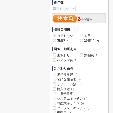
築年数
2
件が該当
情報公開日
指定しない
本日
3日以内
1週間以内
画像・動画あり
画像あり
動画あり
パノラマあり
こだわり条件
陽当り良好
(-)
閑静な住宅地
(-)
リフォーム済
(-)
輸入住宅
(-)
二世帯住宅
(-)
システムキッチン
(-)
対面式キッチン
(-)
アイランドキッチン
(-)
床暖房