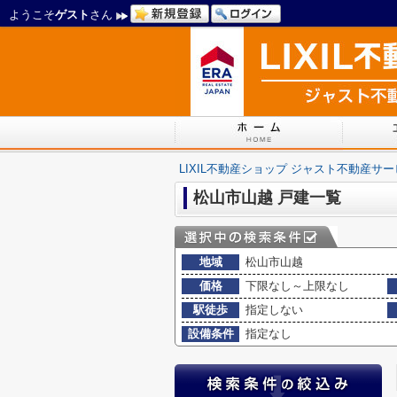
ようこそ
ゲスト
さん
LIXIL不動産ショップ ジャスト不動産サ
松山市山越 戸建一覧
地域
松山市山越
価格
下限なし～上限なし
駅徒歩
指定しない
設備条件
指定なし