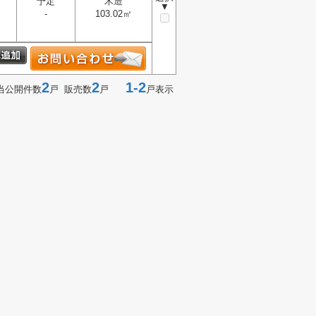
予定
木造
▼
-
103.02㎡
2
2
1-2
当公開件数
戸 販売数
戸
戸表示