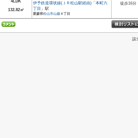
4LDK
伊予鉄道環状線(ＪＲ松山駅経由)
「
本町六
徒歩16分
丁目
」駅
132.82㎡
愛媛県
松山市
山越
４丁目
該