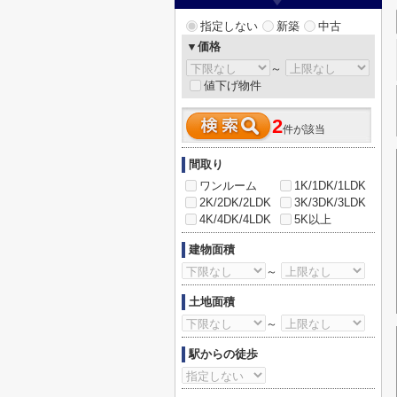
指定しない
新築
中古
▼価格
～
値下げ物件
2
件が該当
間取り
ワンルーム
1K/1DK/1LDK
2K/2DK/2LDK
3K/3DK/3LDK
4K/4DK/4LDK
5K以上
建物面積
～
土地面積
～
駅からの徒歩