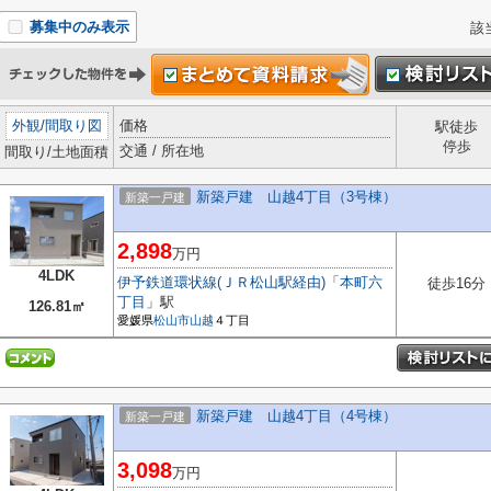
募集中のみ表示
該
外観
/
間取り図
価格
駅徒歩
停歩
交通 / 所在地
間取り/土地面積
新築戸建 山越4丁目（3号棟）
新築一戸建
2,898
万円
4LDK
伊予鉄道環状線(ＪＲ松山駅経由)
「
本町六
徒歩16分
丁目
」駅
126.81㎡
愛媛県
松山市
山越
４丁目
新築戸建 山越4丁目（4号棟）
新築一戸建
3,098
万円