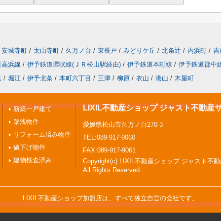
安城寺町
/
太山寺町
/
久万ノ台
/
東長戸
/
みどりケ丘
/
北条辻
/
内浜町
/
吉
道高浜線
/
伊予鉄道環状線(ＪＲ松山駅経由)
/
伊予鉄道本町線
/
伊予鉄道郡中
浜
/
堀江
/
伊予北条
/
本町六丁目
/
三津
/
柳原
/
衣山
/
港山
/
木屋町
LIXIL不動産ショップ ジャスト不動産
新築一戸建て
築浅物件
愛媛県松山市久万ノ台270-3
リフォーム済み物件
TEL:089-917-9060
値下げ物件
FAX:089-917-9061
建物検査済み
Copyright(c) LIXIL不動産ショップ ジャスト
All Rights Reserved.
LIXIL不動産ショップ加盟店は、すべて独立自営の会社です。