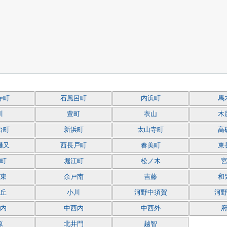
寺町
石風呂町
内浜町
馬
川
萱町
衣山
木
台町
新浜町
太山寺町
高
樋又
西長戸町
春美町
東
町
堀江町
松ノ木
東
余戸南
吉藤
和
丘
小川
河野中須賀
河
内
中西内
中西外
原
北井門
越智