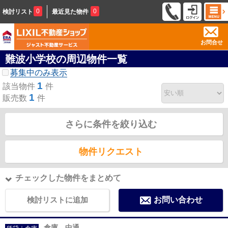
0
0
検討リスト
最近見た物件
お問合せ
難波小学校の周辺物件一覧
募集中のみ表示
1
該当物件
件
1
販売数
件
さらに条件を絞り込む
物件リクエスト
チェックした物件をまとめて
検討リストに追加
お問い合わせ
倉庫 中通