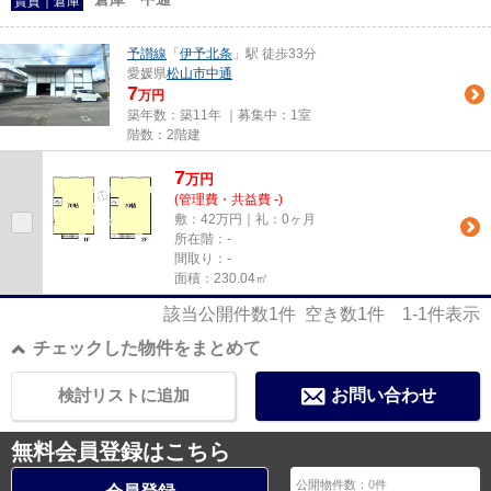
賃貸｜倉庫
予讃線
「
伊予北条
」駅 徒歩33分
愛媛県
松山市
中通
7
万円
築年数：築11年 ｜募集中：
1室
階数：2階建
7
万
円
(管理費・共益費 -)
敷：42万円｜礼：0ヶ月
所在階：-
間取り：-
面積：230.04㎡
該当公開件数
1
件 空き数
1
件
1-1
件表示
チェックした物件をまとめて
検討リストに追加
お問い合わせ
無料会員登録はこちら
公開物件数：
0
件