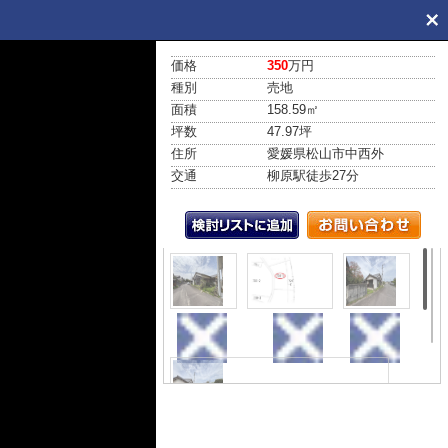
価格
350
万円
種別
売地
面積
158.59㎡
坪数
47.97坪
住所
愛媛県松山市中西外
交通
柳原駅
徒歩27分
外観
土地図
外観
前面道路含む現地写真