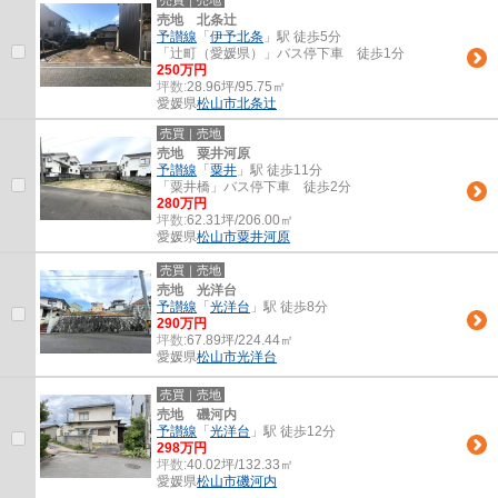
売買｜売地
売地 北条辻
予讃線
「
伊予北条
」駅 徒歩5分
「辻町（愛媛県）」バス停下車 徒歩1分
250万円
坪数:
28.96坪/95.75㎡
愛媛県
松山市
北条辻
売買｜売地
売地 粟井河原
予讃線
「
粟井
」駅 徒歩11分
「粟井橋」バス停下車 徒歩2分
280万円
坪数:
62.31坪/206.00㎡
愛媛県
松山市
粟井河原
売買｜売地
売地 光洋台
予讃線
「
光洋台
」駅 徒歩8分
290万円
坪数:
67.89坪/224.44㎡
愛媛県
松山市
光洋台
売買｜売地
売地 磯河内
予讃線
「
光洋台
」駅 徒歩12分
298万円
坪数:
40.02坪/132.33㎡
愛媛県
松山市
磯河内