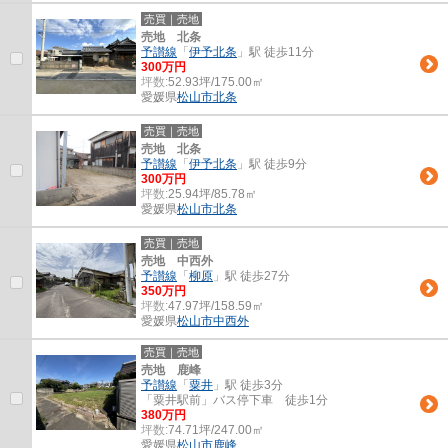
売買｜売地
売地 北条
予讃線
「
伊予北条
」駅 徒歩11分
300万円
坪数:
52.93坪/175.00㎡
愛媛県
松山市
北条
売買｜売地
売地 北条
予讃線
「
伊予北条
」駅 徒歩9分
300万円
坪数:
25.94坪/85.78㎡
愛媛県
松山市
北条
売買｜売地
売地 中西外
予讃線
「
柳原
」駅 徒歩27分
350万円
坪数:
47.97坪/158.59㎡
愛媛県
松山市
中西外
売買｜売地
売地 鹿峰
予讃線
「
粟井
」駅 徒歩3分
「粟井駅前」バス停下車 徒歩1分
380万円
坪数:
74.71坪/247.00㎡
愛媛県
松山市
鹿峰