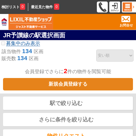
0
0
検討リスト
最近見た物件
お問合せ
JR予讃線の駅選択画面
募集中のみ表示
134
該当物件
区画
134
販売数
区画
2
会員登録でさらに
件の物件を閲覧可能
新規会員登録する
駅で絞り込む
さらに条件を絞り込む