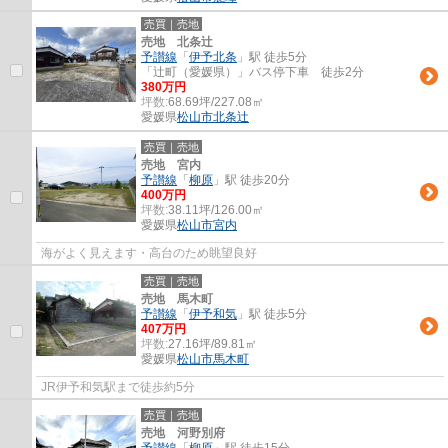
売買｜売地
売地 北条辻
予讃線
「
伊予北条
」駅 徒歩5分
「辻町（愛媛県）」バス停下車 徒歩2分
380万円
坪数:
68.69坪/227.08㎡
愛媛県
松山市
北条辻
売買｜売地
売地 宮内
予讃線
「
柳原
」駅 徒歩20分
400万円
坪数:
38.11坪/126.00㎡
愛媛県
松山市
宮内
海がよく見えます・高台のため眺望良好
売買｜売地
売地 馬木町
予讃線
「
伊予和気
」駅 徒歩5分
407万円
坪数:
27.16坪/89.81㎡
愛媛県
松山市
馬木町
JR伊予和気駅まで徒歩約5分
売買｜売地
売地 河野別府