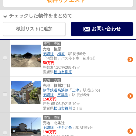
物件リクエスト
チェックした物件をまとめて
検討リストに追加
お問い合わせ
売買｜売地
売地 柳原
予讃線
「
柳原
」駅 徒歩6分
「河野橋」バス停下車 徒歩3分
50万円
坪数:
87.26坪/288.49㎡
愛媛県
松山市
柳原
売買｜売地
売地 祓川2丁目
伊予鉄道高浜線
「
三津
」駅 徒歩6分
予讃線
「
三津浜
」駅 徒歩8分
150万円
坪数:
65.06坪/215.10㎡
愛媛県
松山市
祓川
２丁目
売買｜売地
売地 北条辻
予讃線
「
伊予北条
」駅 徒歩9分
190万円