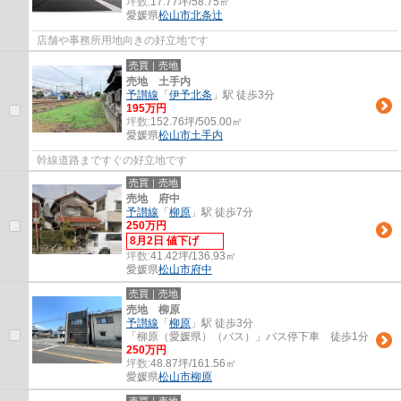
坪数:
17.77坪/58.75㎡
愛媛県
松山市
北条辻
店舗や事務所用地向きの好立地です
売買｜売地
売地 土手内
予讃線
「
伊予北条
」駅 徒歩3分
195万円
坪数:
152.76坪/505.00㎡
愛媛県
松山市
土手内
幹線道路まですぐの好立地です
売買｜売地
売地 府中
予讃線
「
柳原
」駅 徒歩7分
250万円
8月2日 値下げ
坪数:
41.42坪/136.93㎡
愛媛県
松山市
府中
売買｜売地
売地 柳原
予讃線
「
柳原
」駅 徒歩3分
「柳原（愛媛県）（バス）」バス停下車 徒歩1分
250万円
坪数:
48.87坪/161.56㎡
愛媛県
松山市
柳原