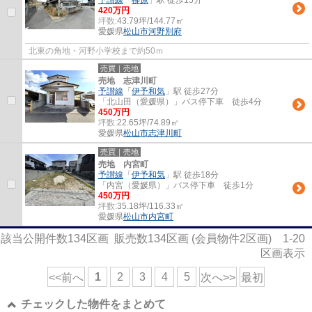
予讃線
「
柳原
」駅 徒歩15分
420万円
坪数:
43.79坪/144.77㎡
愛媛県
松山市
河野別府
北東の角地・河野小学校まで約50ｍ
売買｜売地
売地 志津川町
予讃線
「
伊予和気
」駅 徒歩27分
「北山田（愛媛県）」バス停下車 徒歩4分
450万円
坪数:
22.65坪/74.89㎡
愛媛県
松山市
志津川町
売買｜売地
売地 内宮町
予讃線
「
伊予和気
」駅 徒歩18分
「内宮（愛媛県）」バス停下車 徒歩1分
450万円
坪数:
35.18坪/116.33㎡
愛媛県
松山市
内宮町
該当公開件数
134
区画 販売数
134
区画 (会員物件
2
区画)
1-20
区画表示
1
2
3
4
5
<<前へ
次へ>>
最初
チェックした物件をまとめて