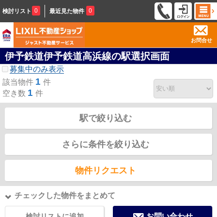
0
0
検討リスト
最近見た物件
お問合せ
伊予鉄道伊予鉄道高浜線の駅選択画面
募集中のみ表示
1
該当物件
件
1
空き数
件
駅で絞り込む
さらに条件を絞り込む
物件リクエスト
チェックした物件をまとめて
検討リストに追加
お問い合わせ