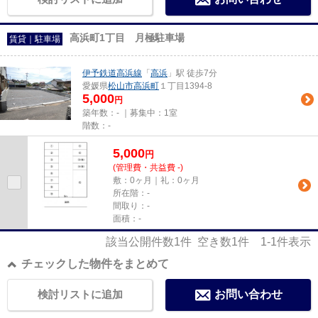
高浜町1丁目 月極駐車場
賃貸｜駐車場
伊予鉄道高浜線
「
高浜
」駅 徒歩7分
愛媛県
松山市
高浜町
１丁目1394-8
5,000
円
築年数：- ｜募集中：
1室
階数：-
5,000
円
(管理費・共益費 -)
敷：0ヶ月｜礼：0ヶ月
所在階：-
間取り：-
面積：-
該当公開件数
1
件 空き数
1
件
1-1
件表示
チェックした物件をまとめて
検討リストに追加
お問い合わせ