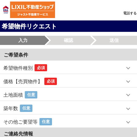
電話する
希望物件リクエスト
入力
確認
送信
ご希望条件
希望物件種別
必須
価格【売買物件】
必須
土地面積
任意
築年数
任意
その他ご要望等
任意
ご連絡先情報