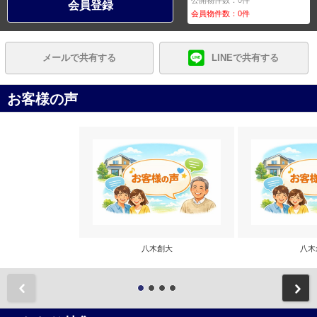
公開物件数：
0
件
会員登録
会員物件数：
0
件
メールで共有する
LINEで共有する
お客様の声
八木創大
八木
前