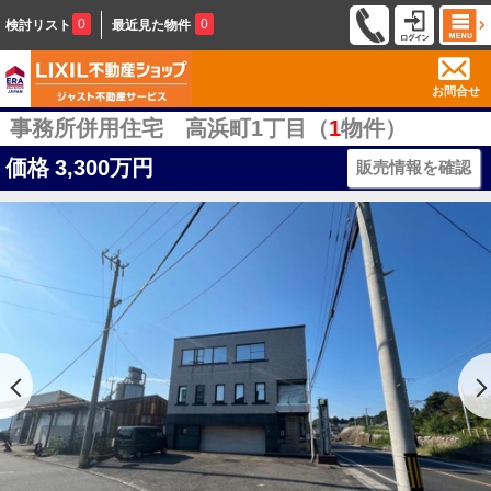
0
0
検討リスト
最近見た物件
お問合せ
事務所併用住宅 高浜町1丁目（
1
物件）
価格
3,300万円
販売情報を確認