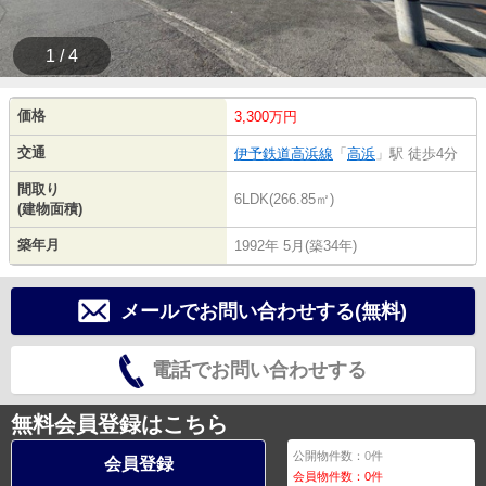
1 / 4
価格
3,300万円
交通
伊予鉄道高浜線
「
高浜
」駅 徒歩4分
間取り
6LDK(266.85㎡)
(建物面積)
築年月
1992年 5月(築34年)
メールでお問い合わせする(無料)
電話でお問い合わせする
無料会員登録はこちら
公開物件数：
0
件
会員登録
会員物件数：
0
件