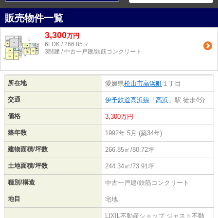
販売物件一覧
3,300
万
円
6LDK / 266.85㎡
3階建 / 中古一戸建/鉄筋コンクリート
所在地
愛媛県
松山市
高浜町
１丁目
交通
伊予鉄道高浜線
「
高浜
」駅 徒歩4分
価格
3,300万円
築年数
1992年 5月 (築34年)
建物面積/坪数
266.85㎡/80.72坪
土地面積/坪数
244.34㎡/73.91坪
種別/構造
中古一戸建/鉄筋コンクリート
地目
宅地
LIXIL不動産ショップ ジャスト不動