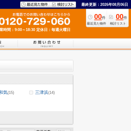
最終更新：2026年08月06日
00
00
件
件
最近見た物件
検討リスト
業時間：9:00～18:30
定休日：毎週火曜日
和気
三津浜
(15)
(14)