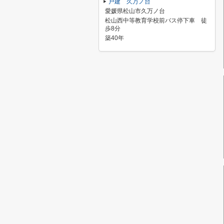
戸建 久万ノ台
愛媛県松山市久万ノ台
松山西中等教育学校前バス停下車 徒
歩8分
築40年