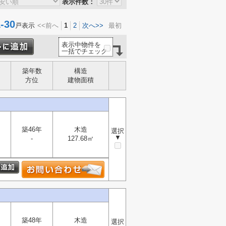
表示件数：
30
戸表示
<<前へ
1
2
次へ>>
最初
表示中物件を
一括でチェック
築年数
構造
方位
建物面積
築46年
木造
選択
▼
-
127.68㎡
築48年
木造
選択