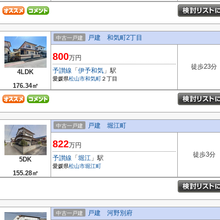
戸建 和気町2丁目
中古一戸建
800
万円
徒歩23分
予讃線
「
伊予和気
」駅
4LDK
愛媛県
松山市
和気町
２丁目
176.34㎡
戸建 堀江町
中古一戸建
822
万円
徒歩3分
予讃線
「
堀江
」駅
5DK
愛媛県
松山市
堀江町
155.28㎡
戸建 河野別府
中古一戸建