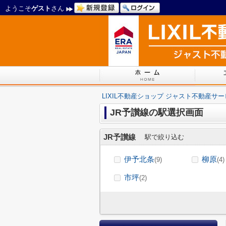
ようこそ
ゲスト
さん
LIXIL不動産ショップ ジャスト不動産サ
JR予讃線の駅選択画面
JR予讃線
駅で絞り込む
伊予北条
柳原
(9)
(4)
市坪
(2)