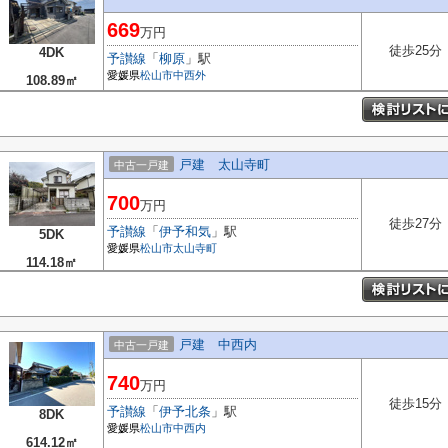
669
万円
徒歩25分
4DK
予讃線
「
柳原
」駅
愛媛県
松山市
中西外
108.89㎡
戸建 太山寺町
中古一戸建
700
万円
徒歩27分
予讃線
「
伊予和気
」駅
5DK
愛媛県
松山市
太山寺町
114.18㎡
戸建 中西内
中古一戸建
740
万円
徒歩15分
予讃線
「
伊予北条
」駅
8DK
愛媛県
松山市
中西内
614.12㎡