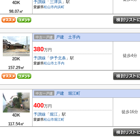
予讃線
「
三津浜
」駅
4DK
愛媛県
松山市
内浜町
98.07㎡
戸建 土手内
中古一戸建
380
万円
徒歩4分
予讃線
「
伊予北条
」駅
2DK
愛媛県
松山市
土手内
157.29㎡
戸建 堀江町
中古一戸建
400
万円
徒歩16分
予讃線
「
堀江
」駅
4DK
愛媛県
松山市
堀江町
117.54㎡