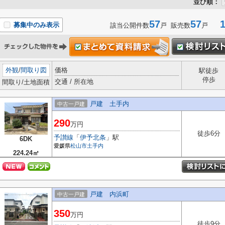
並び順：
57
57
1-
募集中のみ表示
該当公開件数
戸 販売数
戸
外観
/
間取り図
価格
駅徒歩
停歩
交通 / 所在地
間取り/土地面積
戸建 土手内
中古一戸建
290
万円
徒歩6分
予讃線
「
伊予北条
」駅
6DK
愛媛県
松山市
土手内
224.24㎡
戸建 内浜町
中古一戸建
350
万円
徒歩9分