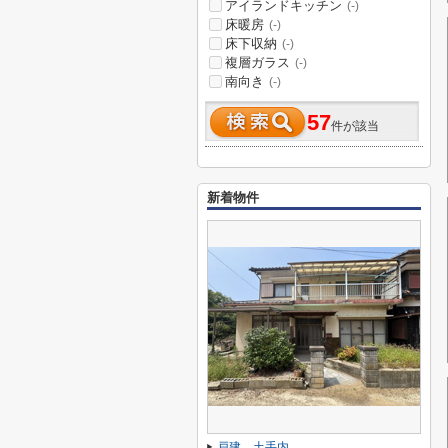
アイランドキッチン
(-)
床暖房
(-)
床下収納
(-)
複層ガラス
(-)
南向き
(-)
57
件が該当
新着物件
戸建 土手内