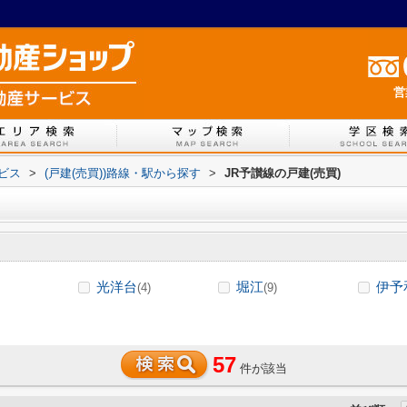
営
ービス
>
(戸建(売買))路線・駅から探す
>
JR予讃線の戸建(売買)
光洋台
堀江
伊予
(4)
(9)
57
件が該当