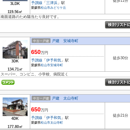
徒歩11分
予讃線
「
三津浜
」駅
3LDK
愛媛県
松山市
みどりケ丘
119.56㎡
南面道路のため陽当たり良好です。
戸建 安城寺町
中古一戸建
650
万円
徒歩30分
予讃線
「
伊予和気
」駅
3DK
愛媛県
松山市
安城寺町
134.71㎡
スーパー、コンビニ、小学校、病院近く
戸建 太山寺町
中古一戸建
650
万円
徒歩21分
予讃線
「
伊予和気
」駅
4DK
愛媛県
松山市
太山寺町
177.80㎡