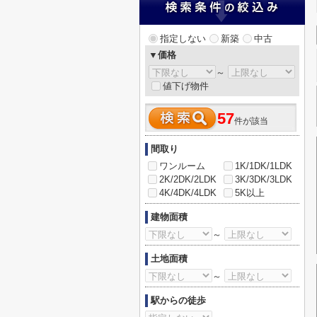
指定しない
新築
中古
▼価格
～
値下げ物件
57
件が該当
間取り
ワンルーム
1K/1DK/1LDK
2K/2DK/2LDK
3K/3DK/3LDK
4K/4DK/4LDK
5K以上
建物面積
～
土地面積
～
駅からの徒歩