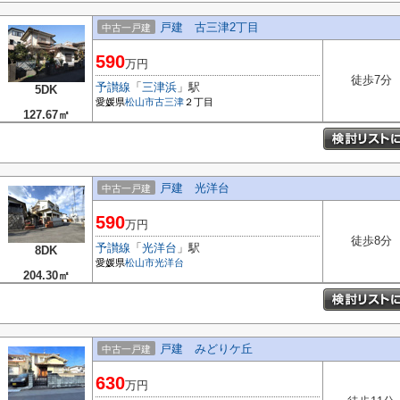
戸建 古三津2丁目
中古一戸建
590
万円
徒歩7分
予讃線
「
三津浜
」駅
5DK
愛媛県
松山市
古三津
２丁目
127.67㎡
戸建 光洋台
中古一戸建
590
万円
徒歩8分
予讃線
「
光洋台
」駅
8DK
愛媛県
松山市
光洋台
204.30㎡
戸建 みどりケ丘
中古一戸建
630
万円