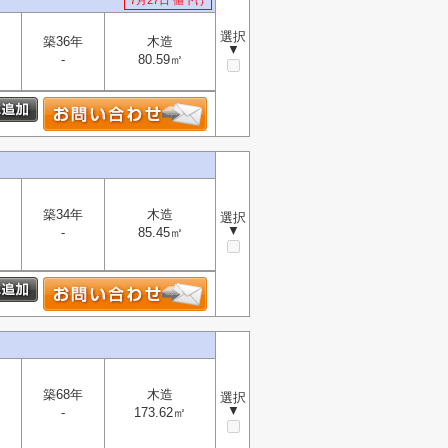
7月27日 値下げ
選択
築36年
木造
▼
-
80.59㎡
築34年
木造
選択
▼
-
85.45㎡
築68年
木造
選択
▼
-
173.62㎡