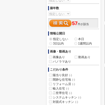
築年数
57
件が該当
情報公開日
指定しない
本日
3日以内
1週間以内
画像・動画あり
画像あり
動画あり
パノラマあり
こだわり条件
陽当り良好
(-)
閑静な住宅地
(-)
リフォーム済
(-)
輸入住宅
(-)
二世帯住宅
(-)
システムキッチン
(-)
対面式キッチン
(-)