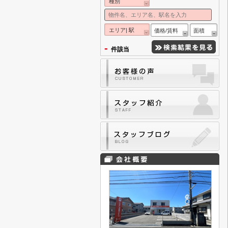
種別
エリア| 駅
価格/賃料
面積
-
件該当