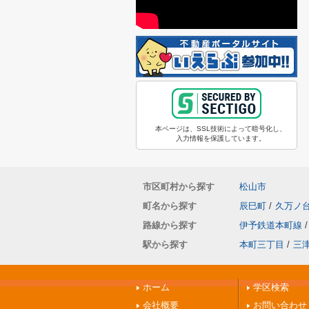
本ページは、SSL技術によって暗号化し、
入力情報を保護しています。
市区町村から探す
松山市
町名から探す
辰巳町
/
久万ノ
路線から探す
伊予鉄道本町線
/
駅から探す
本町三丁目
/
三
ホーム
学区検索
会社概要
お問い合わせ