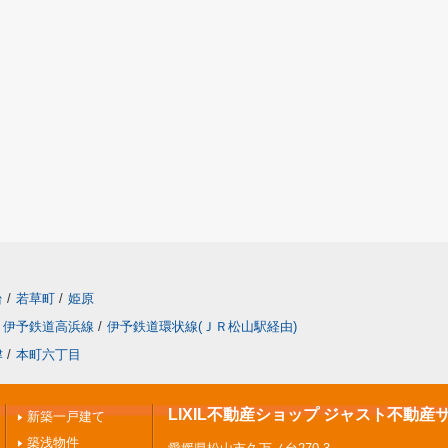
台
/
若草町
/
姫原
伊予鉄道高浜線
/
伊予鉄道環状線(ＪＲ松山駅経由)
津
/
本町六丁目
LIXIL不動産ショップ ジャスト不動産
新築一戸建て
築浅物件