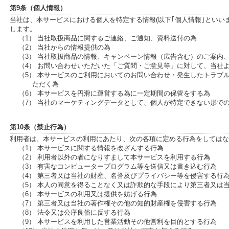
第9条（個人情報）
当社は、本サービスにおける個人を特定する情報(以下｢個人情報｣といい
します。
（1） 当社取扱商品に関するご連絡、ご通知、資料送付の為
（2） 当社からの情報提供の為
（3） 当社取扱商品の情報、キャンペーン情報（広告含む）のご案内
（4） お問い合わせいただいた「ご質問・ご意見等」に対して、当社
（5） 本サービスのご利用においてのお問い合わせ・発生したトラブ
ただく為
（6） 本サービスを円滑に運営する為に一定期間の保管をする為
（7） 当社のマーケティングデータとして、個人が特定できない形で
第10条（禁止行為）
利用者は、本サービスの利用にあたり、次の各項に定める行為をしてはな
（1） 本サービスに関する情報を改ざんする行為
（2） 利用者以外の者になりすまして本サービスを利用する行為
（3） 有害なコンピュータープログラム等を送信又は書き込む行為
（4） 第三者又は当社の財産、名誉及びプライバシー等を侵害する行
（5） 本人の同意を得ることなく又は詐欺的な手段により第三者又は
（6） 本サービスの利用又は提供を妨げる行為
（7） 第三者又は当社の著作権その他の知的財産権を侵害する行為
（8） 法令又は公序良俗に反する行為
（9） 本サービスを利用した営業活動その他営利を目的とする行為