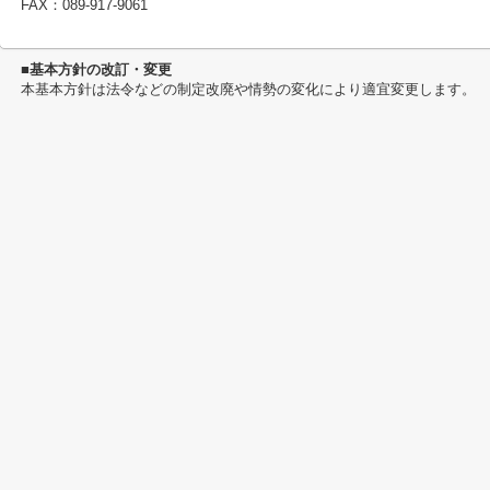
FAX：089-917-9061
■基本方針の改訂・変更
本基本方針は法令などの制定改廃や情勢の変化により適宜変更します。