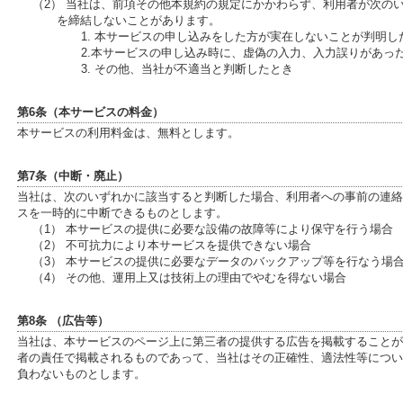
（2） 当社は、前項その他本規約の規定にかかわらず、利用者が次の
を締結しないことがあります。
1. 本サービスの申し込みをした方が実在しないことが判明し
2.本サービスの申し込み時に、虚偽の入力、入力誤りがあっ
3. その他、当社が不適当と判断したとき
第6条（本サービスの料金）
本サービスの利用料金は、無料とします。
第7条（中断・廃止）
当社は、次のいずれかに該当すると判断した場合、利用者への事前の連絡
スを一時的に中断できるものとします。
（1） 本サービスの提供に必要な設備の故障等により保守を行う場合
（2） 不可抗力により本サービスを提供できない場合
（3） 本サービスの提供に必要なデータのバックアップ等を行なう場
（4） その他、運用上又は技術上の理由でやむを得ない場合
第8条 （広告等）
当社は、本サービスのページ上に第三者の提供する広告を掲載することが
者の責任で掲載されるものであって、当社はその正確性、適法性等につい
負わないものとします。