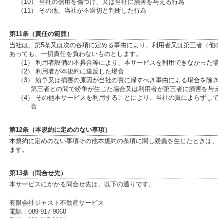
（10） 当社の信用を傷つけ、又は当社に損害を与える行為
（11） その他、当社が不適切と判断した行為
第11条（責任の範囲）
当社は、第5条又は次の各項に定める事由により、利用者又は第三者（他
あっても、一切責任を負わないものとします。
（1） 利用者設備の不具合等により、本サービスを利用できなかった
（2） 利用者が本規約に違反した場合
（3） 紛争又は損害の原因が当社の責に帰すべき事由による場合を除
第三者との間で紛争が生じた場合又は利用者が第三者に損害を与
（4） その他本サービスを利用することにより、当社の責によらずし
合
第12条（本規約に定めのない事項）
本規約に定めのない事項その他本規約の条項に関し疑義を生じたときは、
ます。
第13条（問合せ先）
本サービスにかかる問合せ先は、以下の通りです。
有限会社ジャスト不動産サービス
電話：089-917-9060