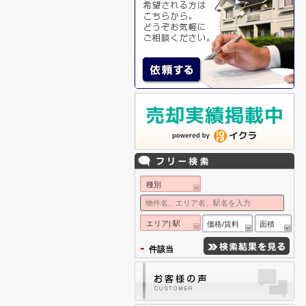
種別
エリア| 駅
価格/賃料
面積
-
件該当