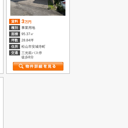
3
賃料
万円
種別
事業用地
面積
95.37㎡
坪数
28.84坪
住所
松山市安城寺町
交通
三光前バス停
徒歩8分