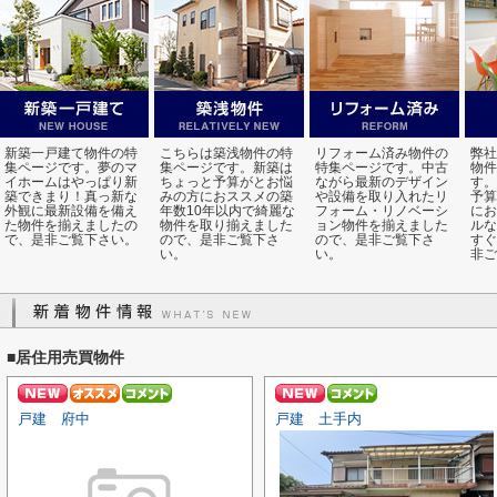
新築一戸建て物件の特
こちらは築浅物件の特
リフォーム済み物件の
弊社
集ページです。夢のマ
集ページです。新築は
特集ページです。中古
物件
イホームはやっぱり新
ちょっと予算がとお悩
ながら最新のデザイン
す。
築できまり！真っ新な
みの方におススメの築
や設備を取り入れたリ
予算
外観に最新設備を備え
年数10年以内で綺麗な
フォーム・リノベーシ
にお
た物件を揃えましたの
物件を取り揃えました
ョン物件を揃えました
ルな
で、是非ご覧下さい。
ので、是非ご覧下さ
ので、是非ご覧下さ
すぐ
い。
い。
非ご
■居住用売買物件
戸建 府中
戸建 土手内