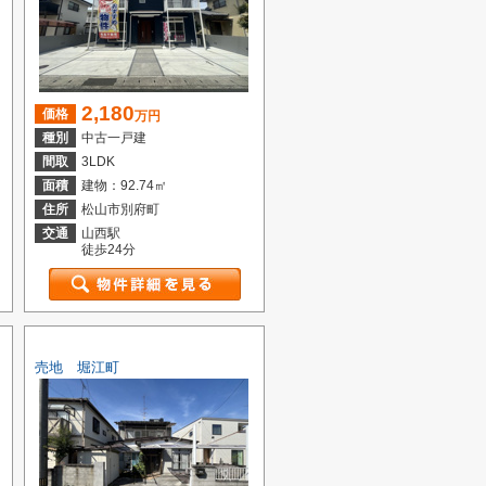
2,180
価格
万円
種別
中古一戸建
間取
3LDK
面積
建物：92.74㎡
住所
松山市別府町
交通
山西駅
徒歩24分
売地 堀江町