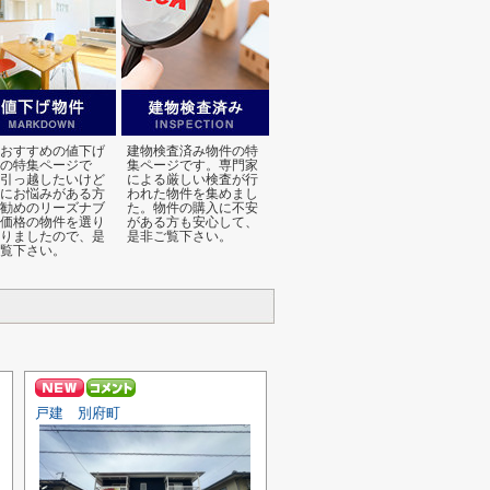
おすすめの値下げ
建物検査済み物件の特
の特集ページで
集ページです。専門家
引っ越したいけど
による厳しい検査が行
にお悩みがある方
われた物件を集めまし
勧めのリーズナブ
た。物件の購入に不安
価格の物件を選り
がある方も安心して、
りましたので、是
是非ご覧下さい。
覧下さい。
戸建 別府町