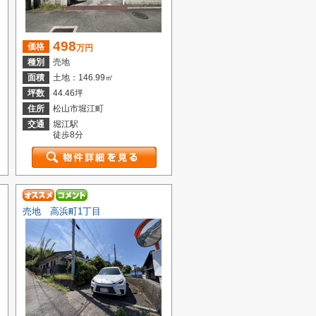
498
価格
万円
種別
売地
面積
土地：146.99㎡
坪数
44.46坪
住所
松山市堀江町
交通
堀江駅
徒歩8分
売地 高浜町1丁目