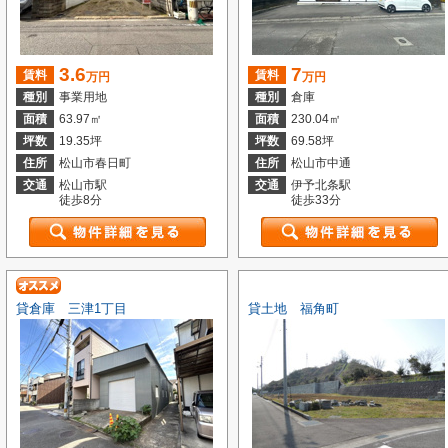
3.6
7
賃料
賃料
万円
万円
種別
事業用地
種別
倉庫
面積
63.97㎡
面積
230.04㎡
坪数
19.35坪
坪数
69.58坪
住所
松山市春日町
住所
松山市中通
交通
松山市駅
交通
伊予北条駅
徒歩8分
徒歩33分
貸倉庫 三津1丁目
貸土地 福角町