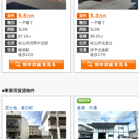
5.5
5.3
賃料
賃料
万円
万円
種別
一戸建て
種別
一戸建て
間取
3LDK
間取
5LDK
面積
87.16㎡
面積
99.25㎡
住所
松山市河野中須賀
住所
松山市北条辻
交通
柳原駅
交通
伊予北条駅
徒歩12分
徒歩17分
■事業用賃貸物件
貸土地 春日町
倉庫 中通