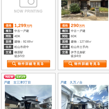
1,299
290
価格
価格
万円
万円
種別
中古一戸建
種別
中古一戸建
間取
4DK
間取
6DK
面積
建物：92.69㎡
面積
建物：127.68㎡
住所
松山市府中
住所
松山市土手内
交通
柳原駅
交通
伊予北条駅
徒歩5分
徒歩6分
戸建 古三津3丁目
戸建 久万ノ台