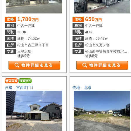
1,780
650
価格
価格
万円
万円
種別
中古一戸建
種別
中古一戸建
間取
3LDK
間取
4DK
面積
建物：74.52㎡
面積
建物：59.47㎡
住所
松山市古三津３丁目
住所
松山市久万ノ台
交通
三津浜駅
交通
松山西中等教育学校前バス停
徒歩9分
徒歩8分
戸建 宮西3丁目
売地 北条