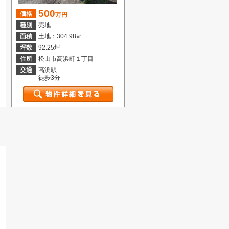
500
価格
万円
種別
売地
面積
土地：304.98㎡
坪数
92.25坪
住所
松山市高浜町１丁目
交通
高浜駅
徒歩3分