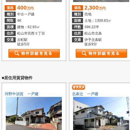
400
2,300
価格
価格
万円
万円
種別
中古一戸建
種別
売地
間取
4K
面積
土地：1309.83㎡
面積
建物：62.93㎡
坪数
396.22坪
住所
松山市宮西３丁目
住所
松山市北条
交通
古町駅
交通
伊予北条駅
徒歩5分
徒歩9分
■居住用賃貸物件
河野中須賀 一戸建
北条辻 一戸建