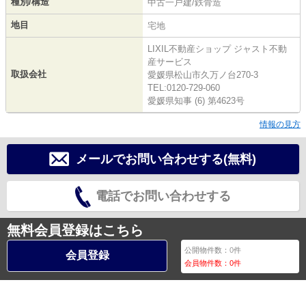
種別/構造
中古一戸建/鉄骨造
地目
宅地
LIXIL不動産ショップ ジャスト不動
産サービス
取扱会社
愛媛県松山市久万ノ台270-3
TEL:0120-729-060
愛媛県知事 (6) 第4623号
情報の見方
メールでお問い合わせする(無料)
電話でお問い合わせする
無料会員登録はこちら
公開物件数：
0
件
会員登録
会員物件数：
0
件