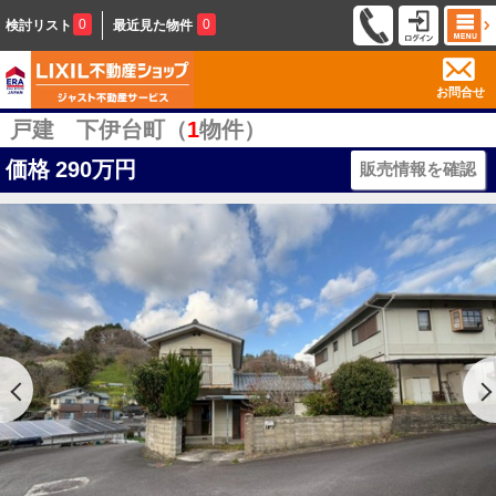
0
0
検討リスト
最近見た物件
お問合せ
戸建 下伊台町（
1
物件）
価格
290万円
販売情報を確認