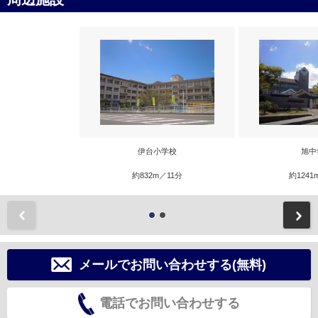
伊台小学校
旭中
約832m／11分
約1241
前
メールでお問い合わせする(無料)
電話でお問い合わせする