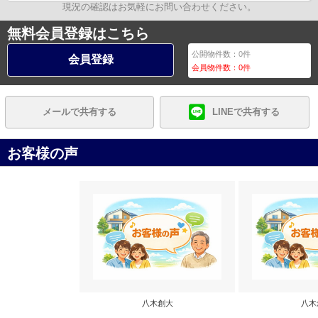
現況の確認はお気軽にお問い合わせください。
無料会員登録はこちら
公開物件数：
0
件
会員登録
会員物件数：
0
件
メールで共有する
LINEで共有する
お客様の声
八木創大
八木