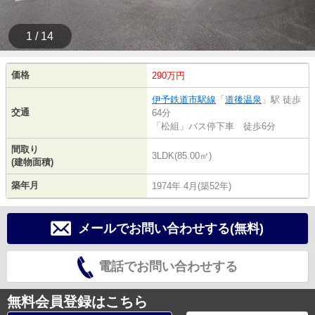
1 / 14
価格
290万円
伊予鉄道市駅線
「
道後温泉
」駅 徒歩
交通
64分
「松組」バス停下車 徒歩6分
間取り
3LDK(85.00㎡)
(建物面積)
築年月
1974年 4月(築52年)
メールでお問い合わせする(無料)
電話でお問い合わせする
無料会員登録はこちら