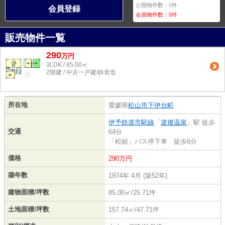
公開物件数：
0
件
会員登録
会員物件数：
0
件
販売物件一覧
290
万
円
3LDK / 85.00㎡
2階建 / 中古一戸建/鉄骨造
所在地
愛媛県
松山市
下伊台町
伊予鉄道市駅線
「
道後温泉
」駅 徒歩
交通
64分
「松組」バス停下車 徒歩6分
価格
290万円
築年数
1974年 4月 (築52年)
建物面積/坪数
85.00㎡/25.71坪
土地面積/坪数
157.74㎡/47.71坪