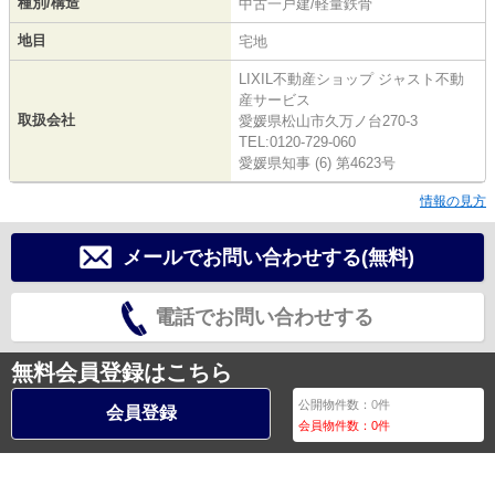
種別/構造
中古一戸建/軽量鉄骨
地目
宅地
LIXIL不動産ショップ ジャスト不動
産サービス
取扱会社
愛媛県松山市久万ノ台270-3
TEL:0120-729-060
愛媛県知事 (6) 第4623号
情報の見方
メールでお問い合わせする(無料)
電話でお問い合わせする
無料会員登録はこちら
公開物件数：
0
件
会員登録
会員物件数：
0
件