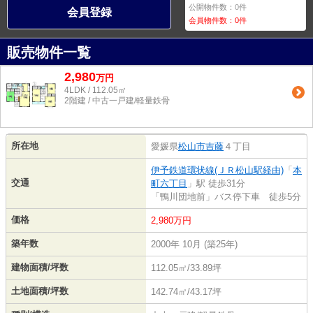
公開物件数：
0
件
会員登録
会員物件数：
0
件
販売物件一覧
2,980
万
円
4LDK / 112.05㎡
2階建 / 中古一戸建/軽量鉄骨
所在地
愛媛県
松山市
吉藤
４丁目
伊予鉄道環状線(ＪＲ松山駅経由)
「
本
交通
町六丁目
」駅 徒歩31分
「鴨川団地前」バス停下車 徒歩5分
価格
2,980万円
築年数
2000年 10月 (築25年)
建物面積/坪数
112.05㎡/33.89坪
土地面積/坪数
142.74㎡/43.17坪