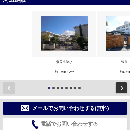
潮見小学校
鴨川
約107m／2分
約692
前
メールでお問い合わせする(無料)
電話でお問い合わせする