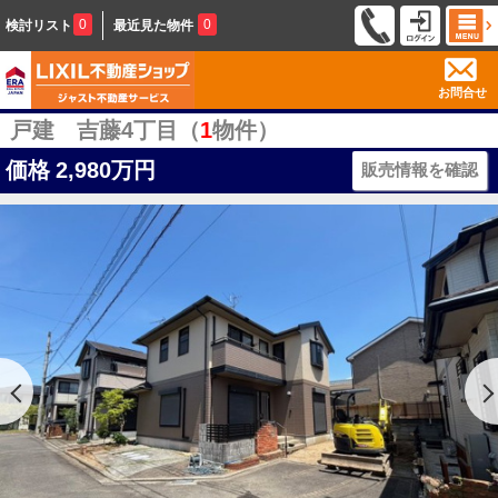
0
0
検討リスト
最近見た物件
お問合せ
戸建 吉藤4丁目（
1
物件）
価格
2,980万円
販売情報を確認