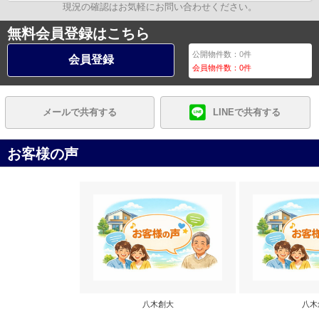
現況の確認はお気軽にお問い合わせください。
無料会員登録はこちら
公開物件数：
0
件
会員登録
会員物件数：
0
件
メールで共有する
LINEで共有する
お客様の声
八木創大
八木