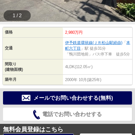
1 / 2
価格
2,980万円
伊予鉄道環状線(ＪＲ松山駅経由)
「
本
交通
町六丁目
」駅 徒歩31分
「鴨川団地前」バス停下車 徒歩5分
間取り
4LDK(112.05㎡)
(建物面積)
築年月
2000年 10月(築25年)
メールでお問い合わせする(無料)
電話でお問い合わせする
無料会員登録はこちら