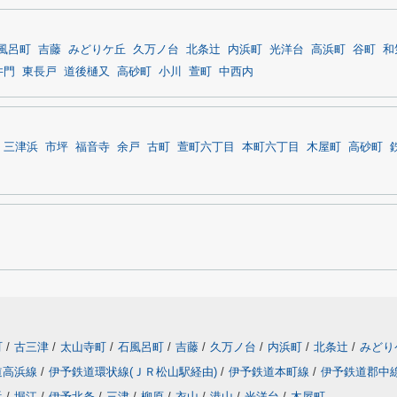
風呂町
吉藤
みどりケ丘
久万ノ台
北条辻
内浜町
光洋台
高浜町
谷町
和
井門
東長戸
道後樋又
高砂町
小川
萱町
中西内
三津浜
市坪
福音寺
余戸
古町
萱町六丁目
本町六丁目
木屋町
高砂町
町
/
古三津
/
太山寺町
/
石風呂町
/
吉藤
/
久万ノ台
/
内浜町
/
北条辻
/
みどり
道高浜線
/
伊予鉄道環状線(ＪＲ松山駅経由)
/
伊予鉄道本町線
/
伊予鉄道郡中
浜
/
堀江
/
伊予北条
/
三津
/
柳原
/
衣山
/
港山
/
光洋台
/
木屋町