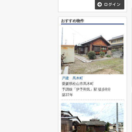
おすすめ物件
戸建 馬木町
愛媛県松山市馬木町
予讃線「伊予和気」駅 徒歩8分
築37年