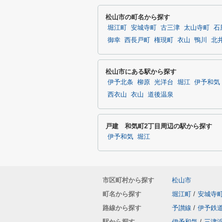
松山市の町名から探す
堀江町
安城寺町
古三津
太山寺町
石
御幸
西長戸町
権現町
衣山
鴨川
北
松山市にある駅から探す
伊予北条
柳原
光洋台
堀江
伊予和気
西衣山
衣山
道後温泉
戸建 和気町2丁目周辺の駅から探す
伊予和気
堀江
市区町村から探す
松山市
町名から探す
堀江町
/
安城寺
路線から探す
予讃線
/
伊予鉄
駅から探す
伊予和気
/
三津