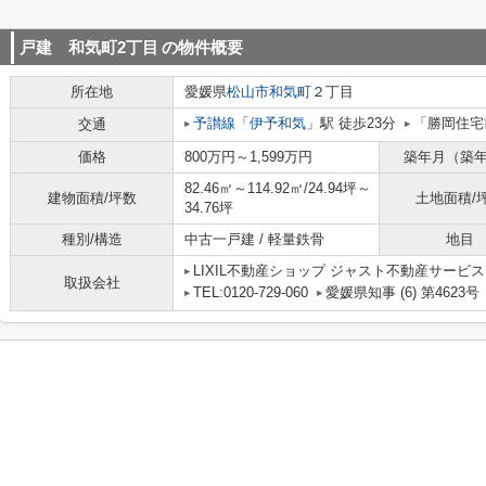
戸建 和気町2丁目
の物件概要
所在地
愛媛県
松山市
和気町
２丁目
予讃線
「
伊予和気
」駅 徒歩23分
「勝岡住宅
交通
価格
800万円～1,599万円
築年月（築
82.46㎡～114.92㎡/24.94坪～
建物面積/坪数
土地面積/
34.76坪
種別/構造
中古一戸建 / 軽量鉄骨
地目
LIXIL不動産ショップ ジャスト不動産サービス
取扱会社
TEL:0120-729-060
愛媛県知事 (6) 第4623号