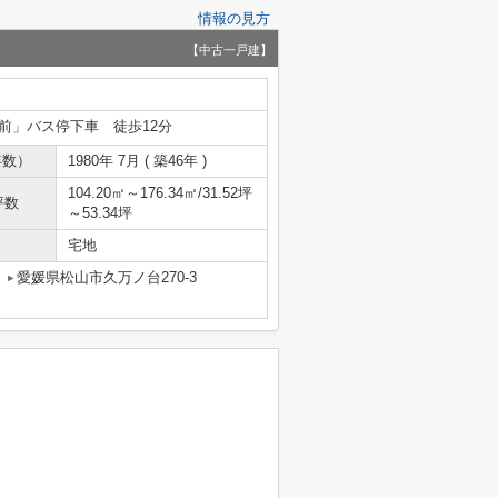
情報の見方
【中古一戸建】
前」バス停下車 徒歩12分
年数）
1980年 7月 ( 築46年 )
104.20㎡～176.34㎡/31.52坪
坪数
～53.34坪
宅地
愛媛県松山市久万ノ台270-3