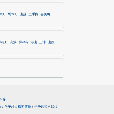
気町
馬木町
山越
土手内
春美町
鉄砲町
高浜
梅津寺
港山
三津
山西
ケ丘
線
/
伊予鉄道横河原線
/
伊予鉄道市駅線