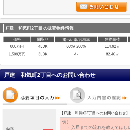
戸建 和気町2丁目
の販売物件情報
価格
間取り
建物面積
建ぺい率/容積率
800万円
4LDK
60%/ 200%
114.92㎡
1,599万円
3LDK
-/ -
82.46㎡
戸建 和気町2丁目
へのお問い合わせ
【戸建 和気町2丁目へのお問い合わせ】
内容