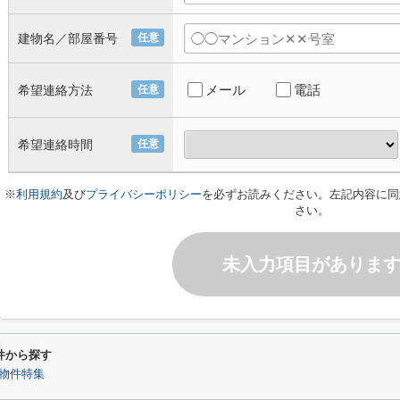
建物名／部屋番号
任意
メール
電話
希望連絡方法
任意
希望連絡時間
任意
※
利用規約
及び
プライバシーポリシー
を必ずお読みください。左記内容に同
さい。
未入力項目がありま
件から探す
物件特集