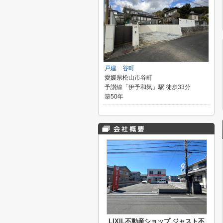
戸建 谷町
愛媛県松山市谷町
予讃線「伊予和気」駅 徒歩33分
築50年
LIXIL不動産ショップ ジャスト不