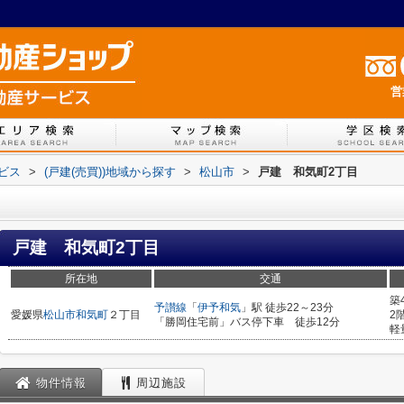
営
ービス
>
(戸建(売買))地域から探す
>
松山市
>
戸建 和気町2丁目
戸建 和気町2丁目
所在地
交通
築
予讃線
「
伊予和気
」駅 徒歩22～23分
愛媛県
松山市
和気町
２丁目
2
「勝岡住宅前」バス停下車 徒歩12分
軽
物件情報
周辺施設