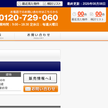
最終更新：2026年08月08日
00
00
件
件
最近見た物件
検討リスト
業時間：9:00～18:30
定休日：毎週火曜日
建物
販売情報へ
46年
階建
量鉄骨