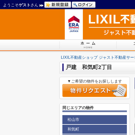
ようこそ
ゲスト
さん
LIXIL不動産ショップ ジャスト不動産サ
戸建 和気町2丁目
▼ご希望の物件をお探しします
同じエリアの物件
松山市
和気町