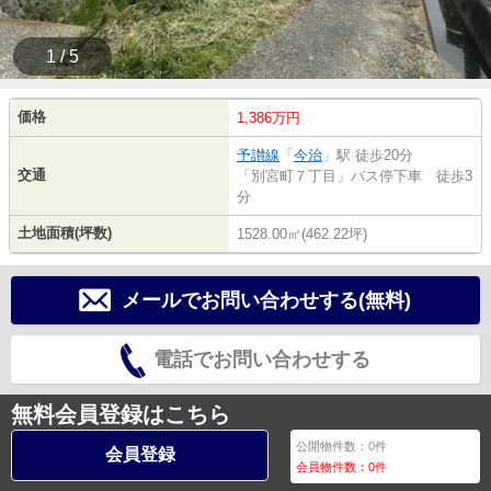
1 / 5
価格
1,386万円
予讃線
「
今治
」駅 徒歩20分
交通
「別宮町７丁目」バス停下車 徒歩3
分
土地面積(坪数)
1528.00㎡(462.22坪)
メールでお問い合わせする(無料)
電話でお問い合わせする
無料会員登録はこちら
公開物件数：
0
件
会員登録
会員物件数：
0
件