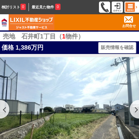
0
0
検討リスト
最近見た物件
お問合せ
売地 石井町1丁目（
1
物件）
価格
1,386万円
販売情報を確認