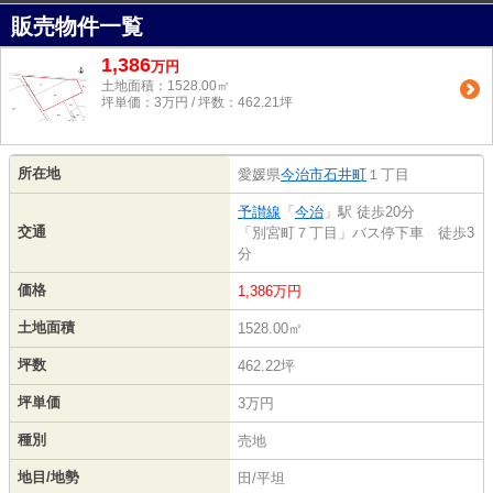
販売物件一覧
1,386
万
円
土地面積：1528.00㎡
坪単価：3万円 / 坪数：462.21坪
所在地
愛媛県
今治市
石井町
１丁目
予讃線
「
今治
」駅 徒歩20分
交通
「別宮町７丁目」バス停下車 徒歩3
分
価格
1,386万円
土地面積
1528.00㎡
坪数
462.22坪
坪単価
3万円
種別
売地
地目/地勢
田/平坦