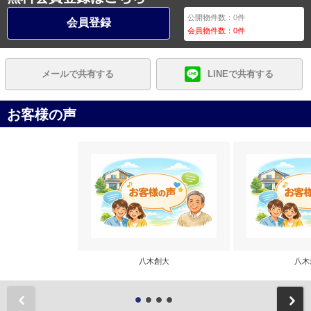
公開物件数：
0
件
会員登録
会員物件数：
0
件
メールで共有する
LINEで共有する
お客様の声
八木創大
八木
前