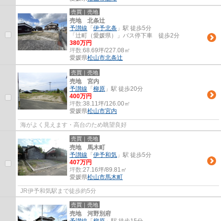
売買｜売地
売地 北条辻
予讃線
「
伊予北条
」駅 徒歩5分
「辻町（愛媛県）」バス停下車 徒歩2分
380万円
坪数:
68.69坪/227.08㎡
愛媛県
松山市
北条辻
売買｜売地
売地 宮内
予讃線
「
柳原
」駅 徒歩20分
400万円
坪数:
38.11坪/126.00㎡
愛媛県
松山市
宮内
海がよく見えます・高台のため眺望良好
売買｜売地
売地 馬木町
予讃線
「
伊予和気
」駅 徒歩5分
407万円
坪数:
27.16坪/89.81㎡
愛媛県
松山市
馬木町
JR伊予和気駅まで徒歩約5分
売買｜売地
売地 河野別府