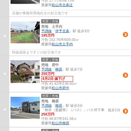
坪数:
17.77坪/58.75㎡
愛媛県
松山市
北条辻
店舗や事務所用地向きの好立地です
売買｜売地
売地 土手内
予讃線
「
伊予北条
」駅 徒歩3分
195万円
坪数:
152.76坪/505.00㎡
愛媛県
松山市
土手内
幹線道路まですぐの好立地です
売買｜売地
売地 府中
予讃線
「
柳原
」駅 徒歩7分
250万円
8月2日 値下げ
坪数:
41.42坪/136.93㎡
愛媛県
松山市
府中
売買｜売地
売地 柳原
予讃線
「
柳原
」駅 徒歩3分
「柳原（愛媛県）（バス）」バス停下車 徒歩1分
250万円
坪数:
48.87坪/161.56㎡
愛媛県
松山市
柳原