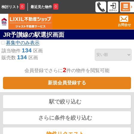
0
0
検討リスト
最近見た物件
お問合せ
JR予讃線の駅選択画面
募集中のみ表示
134
該当物件
区画
134
販売数
区画
2
会員登録でさらに
件の物件を閲覧可能
新規会員登録する
駅で絞り込む
さらに条件を絞り込む