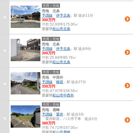
売買｜売地
売地 北条
予讃線
「
伊予北条
」駅 徒歩11分
300万円
坪数:
52.93坪/175.00㎡
愛媛県
松山市
北条
売買｜売地
売地 北条
予讃線
「
伊予北条
」駅 徒歩9分
300万円
坪数:
25.94坪/85.78㎡
愛媛県
松山市
北条
売買｜売地
売地 中西外
予讃線
「
柳原
」駅 徒歩27分
350万円
坪数:
47.97坪/158.59㎡
愛媛県
松山市
中西外
売買｜売地
売地 鹿峰
予讃線
「
粟井
」駅 徒歩3分
「粟井駅前」バス停下車 徒歩1分
380万円
坪数:
74.71坪/247.00㎡
愛媛県
松山市
鹿峰