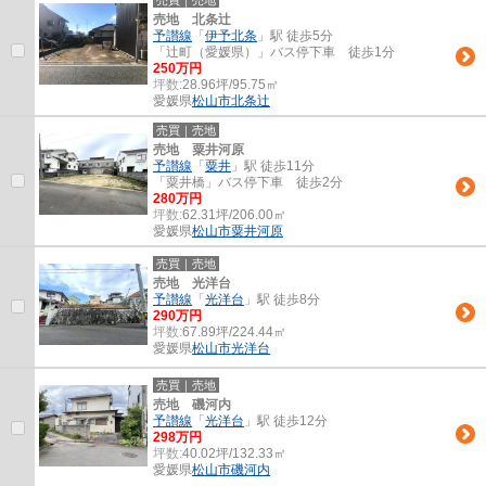
売買｜売地
売地 北条辻
予讃線
「
伊予北条
」駅 徒歩5分
「辻町（愛媛県）」バス停下車 徒歩1分
250万円
坪数:
28.96坪/95.75㎡
愛媛県
松山市
北条辻
売買｜売地
売地 粟井河原
予讃線
「
粟井
」駅 徒歩11分
「粟井橋」バス停下車 徒歩2分
280万円
坪数:
62.31坪/206.00㎡
愛媛県
松山市
粟井河原
売買｜売地
売地 光洋台
予讃線
「
光洋台
」駅 徒歩8分
290万円
坪数:
67.89坪/224.44㎡
愛媛県
松山市
光洋台
売買｜売地
売地 磯河内
予讃線
「
光洋台
」駅 徒歩12分
298万円
坪数:
40.02坪/132.33㎡
愛媛県
松山市
磯河内