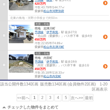
予讃線
「
柳原
」駅 徒歩15分
420万円
坪数:
43.79坪/144.77㎡
愛媛県
松山市
河野別府
北東の角地・河野小学校まで約50ｍ
売買｜売地
売地 志津川町
予讃線
「
伊予和気
」駅 徒歩27分
「北山田（愛媛県）」バス停下車 徒歩4分
450万円
坪数:
22.65坪/74.89㎡
愛媛県
松山市
志津川町
売買｜売地
売地 内宮町
予讃線
「
伊予和気
」駅 徒歩18分
「内宮（愛媛県）」バス停下車 徒歩1分
450万円
坪数:
35.18坪/116.33㎡
愛媛県
松山市
内宮町
該当公開件数
134
区画 販売数
134
区画 (会員物件
2
区画)
1-20
区画表示
1
2
3
4
5
<<前へ
次へ>>
最初
チェックした物件をまとめて