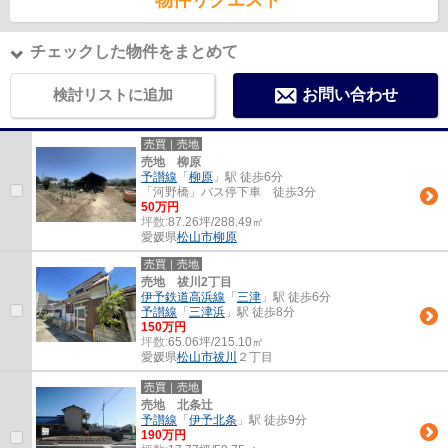
物件リクエスト
チェックした物件をまとめて
検討リストに追加
お問い合わせ
売買｜売地
売地 柳原
予讃線
「
柳原
」駅 徒歩6分
「河野橋」バス停下車 徒歩3分
50万円
坪数:
87.26坪/288.49㎡
愛媛県
松山市
柳原
売買｜売地
売地 祓川2丁目
伊予鉄道高浜線
「
三津
」駅 徒歩6分
予讃線
「
三津浜
」駅 徒歩8分
150万円
坪数:
65.06坪/215.10㎡
愛媛県
松山市
祓川
２丁目
売買｜売地
売地 北条辻
予讃線
「
伊予北条
」駅 徒歩9分
190万円