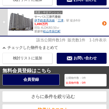
売買｜中古マンション
サーパス三津弐番館
伊予鉄道高浜線
「
三津
」駅 徒歩6分
1,499万円
間取:
4LDK/83.50㎡
愛媛県
松山市
辰巳町
該当公開件数
1
件 販売数
1
件
1-1
件表示
チェックした物件をまとめて
検討リストに追加
お問い合わせ
無料会員登録はこちら
公開物件数：
0
件
会員登録
会員物件数：
0
件
さらに条件を絞り込む