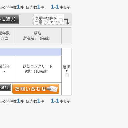
1
1
1-1
当公開件数
件 販売数
件
件表示
表示中物件を
一括でチェック
築年数
構造
方位
所在階 / （階建）
築32年
鉄筋コンクリート
選択
▼
-
9階/（10階建）
1
1
1-1
当公開件数
件 販売数
件
件表示