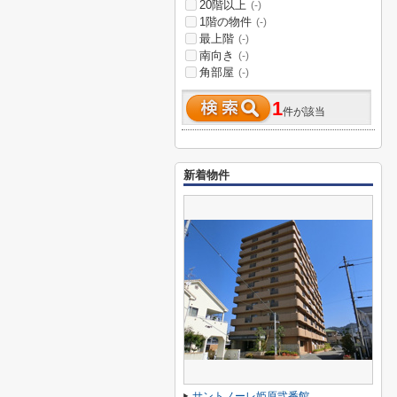
20階以上
(-)
1階の物件
(-)
最上階
(-)
南向き
(-)
角部屋
(-)
1
件が該当
新着物件
サントノーレ姫原弐番館