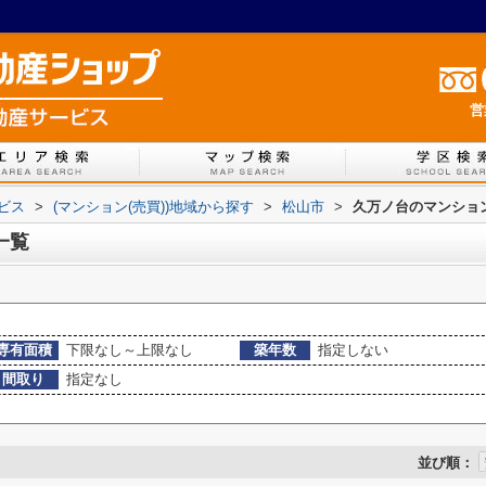
営
ービス
>
(マンション(売買))地域から探す
>
松山市
>
久万ノ台のマンション
一覧
専有面積
下限なし～上限なし
築年数
指定しない
間取り
指定なし
並び順：