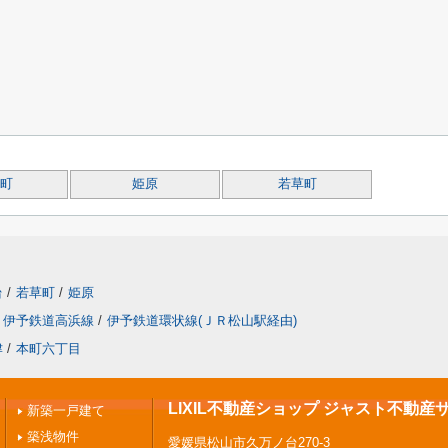
町
姫原
若草町
台
/
若草町
/
姫原
伊予鉄道高浜線
/
伊予鉄道環状線(ＪＲ松山駅経由)
津
/
本町六丁目
LIXIL不動産ショップ ジャスト不動産
新築一戸建て
築浅物件
愛媛県松山市久万ノ台270-3