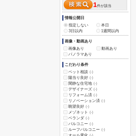
1
件が該当
情報公開日
指定しない
本日
3日以内
1週間以内
画像・動画あり
画像あり
動画あり
パノラマあり
こだわり条件
ペット相談
(-)
陽当り良好
(-)
閑静な住宅地
(-)
デザイナーズ
(-)
リフォーム済
(-)
リノベーション済
(-)
眺望良好
(-)
メゾネット
(-)
ベランダ
(-)
バルコニー
(-)
ルーフバルコニー
(-)
オール電化
(-)