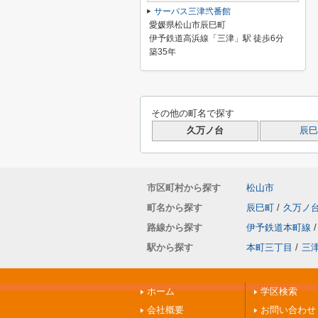
サーパス三津弐番館
愛媛県松山市辰巳町
伊予鉄道高浜線「三津」駅 徒歩6分
築35年
その他の町名で探す
久万ノ台
辰巳
市区町村から探す
松山市
町名から探す
辰巳町
/
久万ノ
路線から探す
伊予鉄道本町線
/
駅から探す
本町三丁目
/
三
ホーム
学区検索
会社概要
お問い合わせ