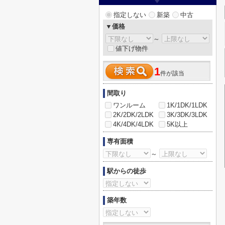
指定しない
新築
中古
▼価格
～
値下げ物件
1
件が該当
間取り
ワンルーム
1K/1DK/1LDK
2K/2DK/2LDK
3K/3DK/3LDK
4K/4DK/4LDK
5K以上
専有面積
～
駅からの徒歩
築年数