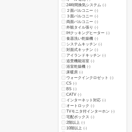
24時間換気システム
(-)
２面バルコニー
(-)
３面バルコニー
(-)
両面バルコニー
(-)
外観タイル張り
(-)
IHクッキングヒーター
(-)
食器洗い乾燥機
(-)
システムキッチン
(-)
対面式キッチン
(-)
アイランドキッチン
(-)
追焚機能浴室
(-)
浴室乾燥機
(-)
床暖房
(-)
ウォークインクロゼット
(-)
CS
(-)
BS
(-)
CATV
(-)
インターネット対応
(-)
オートロック
(-)
TVモニタ付インターホン
(-)
宅配ボックス
(-)
2階以上
(-)
10階以上
(-)