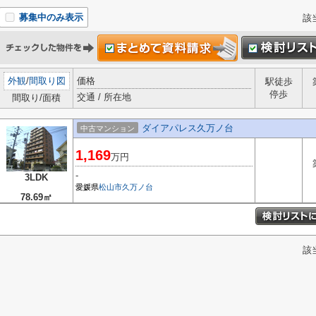
募集中のみ表示
該
外観
/
間取り図
価格
駅徒歩
停歩
交通 / 所在地
間取り/面積
ダイアパレス久万ノ台
中古マンション
1,169
万円
-
3LDK
愛媛県
松山市
久万ノ台
78.69㎡
該