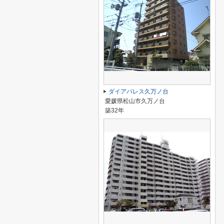
ダイアパレス久万ノ台
愛媛県松山市久万ノ台
築32年