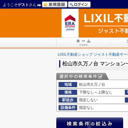
ようこそ
ゲスト
さん
LIXIL不動産ショップ ジャスト不動産サ
松山市久万ノ台 マンション
地域
松山市久万ノ台
価格
下限なし～上限なし
駅徒歩
指定しない
設備条件
指定なし