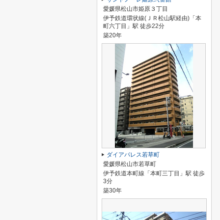
愛媛県松山市姫原３丁目
伊予鉄道環状線(ＪＲ松山駅経由)「本
町六丁目」駅 徒歩22分
築20年
ダイアパレス若草町
愛媛県松山市若草町
伊予鉄道本町線「本町三丁目」駅 徒歩
3分
築30年