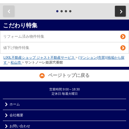
前
こだわり特集
リフォーム済み物件特集
値下げ物件特集
LIXIL不動産ショップ ジャスト不動産サービス
>
(マンション(売買))地域から探
す
>
松山市
>
サントノーレ姫原弐番館
ページトップに戻る
営業時間:9:00～18:30
定休日:毎週火曜日
ホーム
会社概要
お問い合わせ