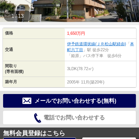
1 / 13
価格
1,650万円
伊予鉄道環状線(ＪＲ松山駅経由)
「
本
交通
町六丁目
」駅 徒歩22分
「姫原」バス停下車 徒歩6分
間取り
3LDK(78.72㎡)
(専有面積)
築年月
2005年 11月(築20年)
メールでお問い合わせする(無料)
電話でお問い合わせする
無料会員登録はこちら