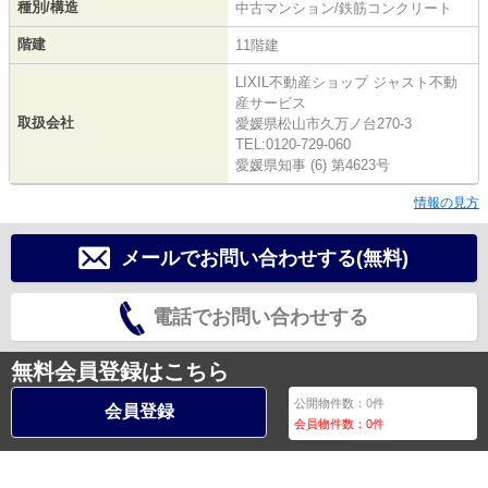
種別/構造
中古マンション/鉄筋コンクリート
階建
11階建
LIXIL不動産ショップ ジャスト不動
産サービス
取扱会社
愛媛県松山市久万ノ台270-3
TEL:0120-729-060
愛媛県知事 (6) 第4623号
情報の見方
メールでお問い合わせする(無料)
電話でお問い合わせする
無料会員登録はこちら
公開物件数：
0
件
会員登録
会員物件数：
0
件