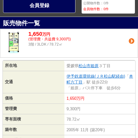
公開物件数：
0
件
会員登録
会員物件数：
0
件
販売物件一覧
1,650
万
円
(管理費・共益費 9,300円)
3階 / 3LDK / 78.72㎡
所在地
愛媛県
松山市
姫原
３丁目
伊予鉄道環状線(ＪＲ松山駅経由)
「
本
交通
町六丁目
」駅 徒歩22分
「姫原」バス停下車 徒歩6分
価格
1,650万円
管理費
9,300円
専有面積
78.72㎡
築年数
2005年 11月 (築20年)