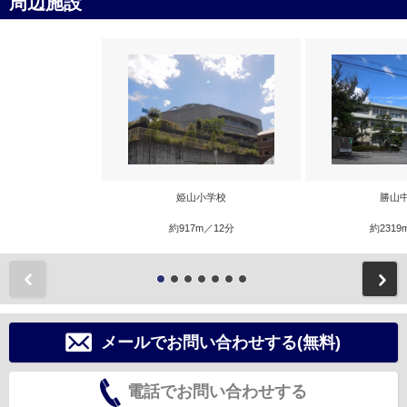
周辺施設
姫山小学校
勝山
約917m／12分
約2319
前
メールでお問い合わせする(無料)
電話でお問い合わせする