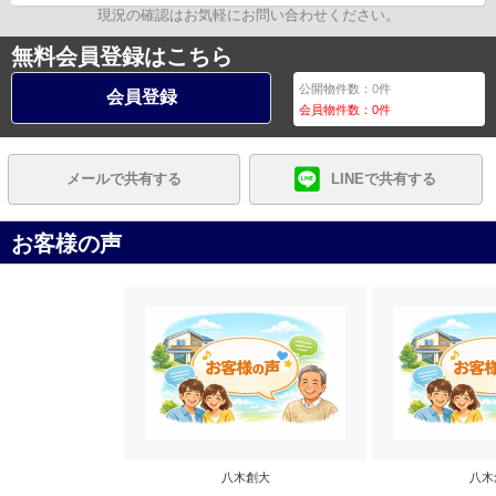
現況の確認はお気軽にお問い合わせください。
無料会員登録はこちら
公開物件数：
0
件
会員登録
会員物件数：
0
件
メールで共有する
LINEで共有する
お客様の声
八木創大
八木