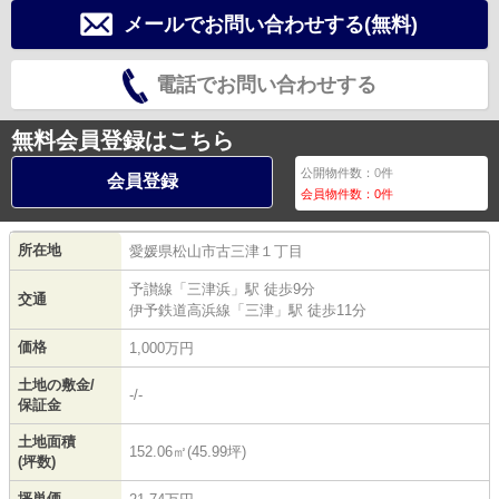
メールでお問い合わせする(無料)
電話でお問い合わせする
無料会員登録はこちら
公開物件数：
0
件
会員登録
会員物件数：
0
件
所在地
愛媛県
松山市
古三津
１丁目
予讃線
「
三津浜
」駅 徒歩9分
交通
伊予鉄道高浜線
「
三津
」駅 徒歩11分
価格
1,000万円
土地の敷金/
-/-
保証金
土地面積
152.06㎡(45.99坪)
(坪数)
坪単価