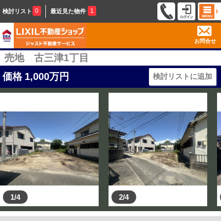
0
1
検討リスト
最近見た物件
お問合せ
売地 古三津1丁目
価格
1,000
万円
検討リストに追加
1/4
2/4