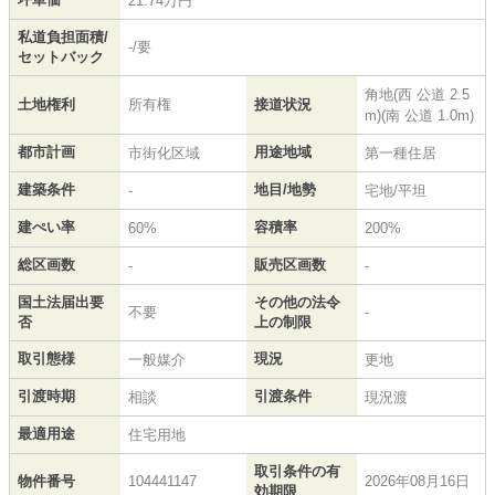
21.74万円
私道負担面積/
-/要
セットバック
角地(西 公道 2.5
土地権利
所有権
接道状況
m)(南 公道 1.0m)
都市計画
用途地域
市街化区域
第一種住居
建築条件
地目/地勢
-
宅地/平坦
建ぺい率
容積率
60%
200%
総区画数
販売区画数
-
-
国土法届出要
その他の法令
不要
-
否
上の制限
取引態様
現況
一般媒介
更地
引渡時期
引渡条件
相談
現況渡
最適用途
住宅用地
取引条件の有
物件番号
104441147
2026年08月16日
効期限