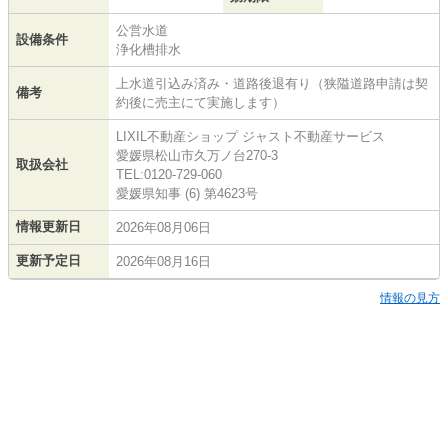
公営水道
設備条件
浄化槽排水
上水道引込み済み・道路後退有り（狭隘道路申請は契
備考
約後に売主にて実施します）
LIXIL不動産ショップ ジャスト不動産サービス
愛媛県松山市久万ノ台270-3
取扱会社
TEL:0120-729-060
愛媛県知事 (6) 第4623号
情報更新日
2026年08月06日
更新予定日
2026年08月16日
情報の見方