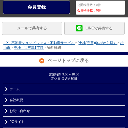
公開物件数：
0
件
会員登録
会員物件数：
0
件
メールで共有する
LINEで共有する
LIXIL不動産ショップ ジャスト不動産サービス
>
(土地(売買))地域から探す
>
松
山市
>
売地 古三津1丁目
>
物件詳細
ページトップに戻る
営業時間:9:00～18:30
定休日:毎週火曜日
ホーム
会社概要
お問い合わせ
PCサイト