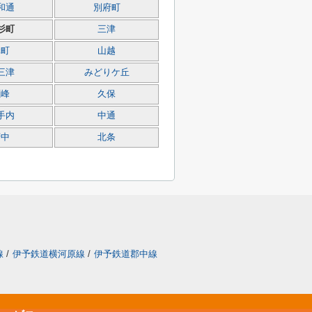
和通
別府町
杉町
三津
元町
山越
三津
みどりケ丘
鹿峰
久保
手内
中通
府中
北条
線
/
伊予鉄道横河原線
/
伊予鉄道郡中線