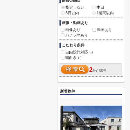
情報公開日
指定しない
本日
3日以内
1週間以内
画像・動画あり
画像あり
動画あり
パノラマあり
こだわり条件
自由設計対応
(-)
南向き
(-)
2
件が該当
新着物件