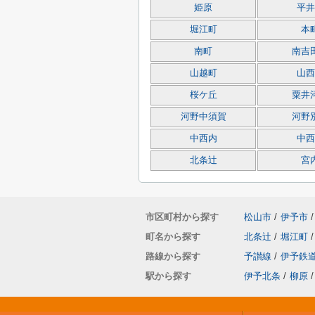
姫原
平井
堀江町
本
南町
南吉
山越町
山西
桜ケ丘
粟井
河野中須賀
河野
中西内
中西
北条辻
宮
市区町村から探す
松山市
/
伊予市
/
町名から探す
北条辻
/
堀江町
/
路線から探す
予讃線
/
伊予鉄
駅から探す
伊予北条
/
柳原
/