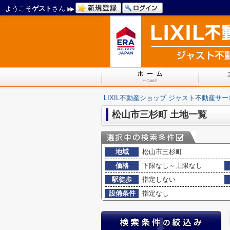
ようこそ
ゲスト
さん
LIXIL不動産ショップ ジャスト不動産サ
松山市三杉町 土地一覧
地域
松山市三杉町
価格
下限なし～上限なし
駅徒歩
指定しない
設備条件
指定なし