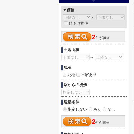
▼価格
～
値下げ物件
2
件が該当
土地面積
～
現況
更地
古家あり
駅からの徒歩
建築条件
指定しない
あり
なし
2
件が該当