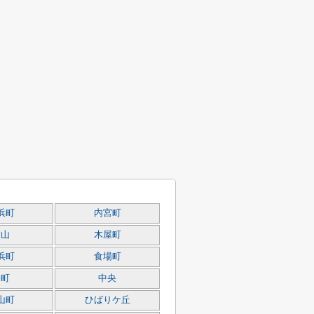
浜町
内宮町
衣山
木屋町
浜町
食場町
谷町
中央
山町
ひばりケ丘