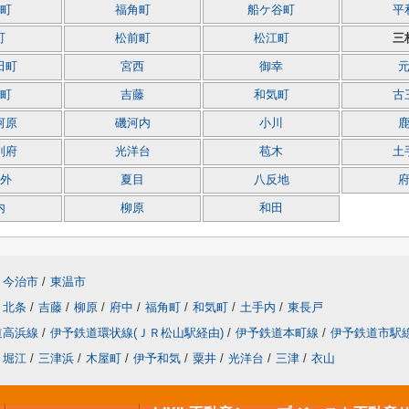
町
福角町
船ケ谷町
平
町
松前町
松江町
三
田町
宮西
御幸
町
吉藤
和気町
古
河原
磯河内
小川
別府
光洋台
苞木
土
外
夏目
八反地
内
柳原
和田
今治市
/
東温市
北条
/
吉藤
/
柳原
/
府中
/
福角町
/
和気町
/
土手内
/
東長戸
道高浜線
/
伊予鉄道環状線(ＪＲ松山駅経由)
/
伊予鉄道本町線
/
伊予鉄道市駅
堀江
/
三津浜
/
木屋町
/
伊予和気
/
粟井
/
光洋台
/
三津
/
衣山