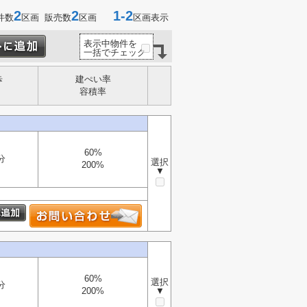
2
2
1-2
件数
区画 販売数
区画
区画表示
表示中物件を
一括でチェック
歩
建ぺい率
容積率
60%
分
選択
200%
▼
60%
選択
分
200%
▼