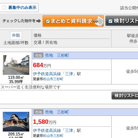
募集中のみ表示
該当公開
外観
価格
駅徒
停歩
交通 / 所在地
土地面積/坪数
売地 三杉町
売地
684
万円
徒歩5
伊予鉄道高浜線
「
三津
」駅
119.00㎡
愛媛県
松山市
三杉町
35.99坪
スーパー近く生活便利な場所です
売地 三杉町
売地
1,580
万円
徒歩5
伊予鉄道高浜線
「
三津
」駅
209.15㎡
愛媛県
松山市
三杉町