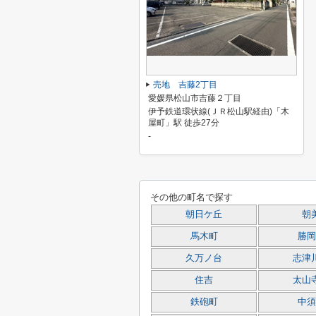
売地 吉藤2丁目
愛媛県松山市吉藤２丁目
伊予鉄道環状線(ＪＲ松山駅経由)「木
屋町」駅 徒歩27分
-
その他の町名で探す
朝日ケ丘
朝
馬木町
勝岡
久万ノ台
志津
住吉
太山
鉄砲町
中須