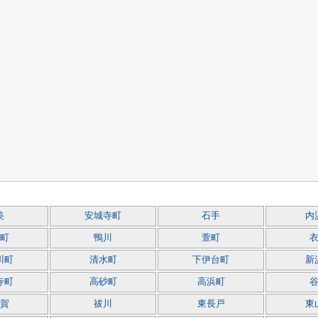
美
安城寺町
石手
内
町
鴨川
萱町
川町
清水町
下伊台町
新
寺町
高砂町
高浜町
賀
祓川
東長戸
東