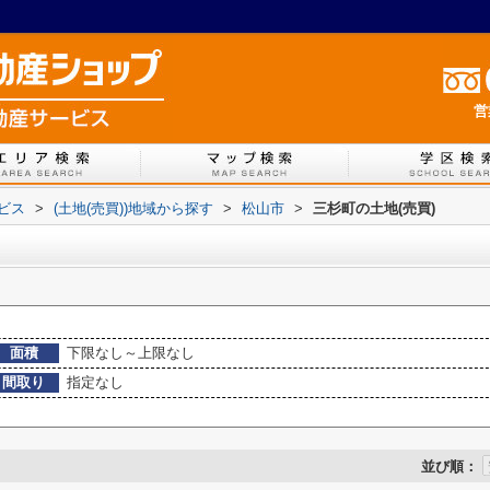
営
ービス
>
(土地(売買))地域から探す
>
松山市
>
三杉町の土地(売買)
面積
下限なし～上限なし
間取り
指定なし
並び順：