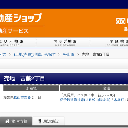
営
ービス
>
(土地(売買))地域から探す
>
松山市
>
売地 吉藤2丁目
売地 吉藤2丁目
所在地
交通
「東長戸」バス停下車 徒歩2～8分
愛媛県
松山市
吉藤
２丁目
伊予鉄道環状線(ＪＲ松山駅経由)
「
木屋町
」
物件情報
周辺施設