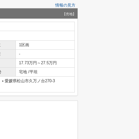
情報の見方
【売地】
数
1区画
積
-
17.73万円～27.5万円
勢
宅地 /平坦
愛媛県松山市久万ノ台270-3