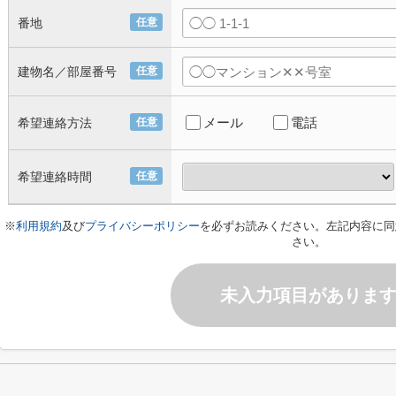
番地
任意
建物名／部屋番号
任意
メール
電話
希望連絡方法
任意
希望連絡時間
任意
※
利用規約
及び
プライバシーポリシー
を必ずお読みください。左記内容に同
さい。
未入力項目がありま