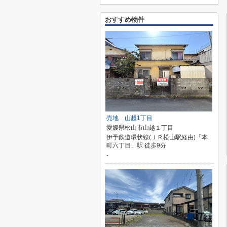
おすすめ物件
売地 山越1丁目
愛媛県松山市山越１丁目
伊予鉄道環状線(ＪＲ松山駅経由)「本
町六丁目」駅 徒歩9分
-