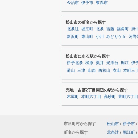
今治市
伊予市
東温市
松山市の町名から探す
北条辻
堀江町
北条
吉藤
福角町
府
新浜町
東山町
小川
みどりケ丘
河野
松山市にある駅から探す
伊予北条
柳原
粟井
光洋台
堀江
伊
港山
三津
山西
西衣山
衣山
本町三
売地 吉藤2丁目周辺の駅から探す
木屋町
本町六丁目
高砂町
萱町六丁
市区町村から探す
松山市
/
伊予市
/
町名から探す
北条辻
/
堀江町
/