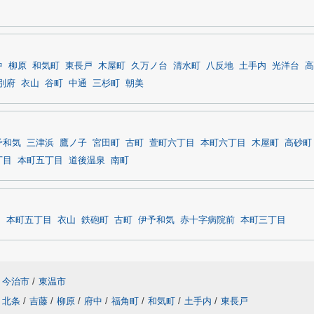
中
柳原
和気町
東長戸
木屋町
久万ノ台
清水町
八反地
土手内
光洋台
高
別府
衣山
谷町
中通
三杉町
朝美
予和気
三津浜
鷹ノ子
宮田町
古町
萱町六丁目
本町六丁目
木屋町
高砂町
丁目
本町五丁目
道後温泉
南町
目
本町五丁目
衣山
鉄砲町
古町
伊予和気
赤十字病院前
本町三丁目
今治市
/
東温市
北条
/
吉藤
/
柳原
/
府中
/
福角町
/
和気町
/
土手内
/
東長戸