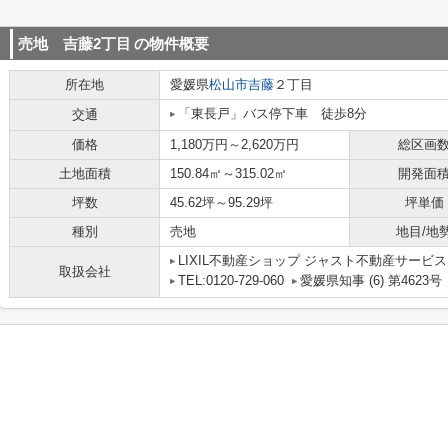
売地 吉藤2丁目
の物件概要
所在地
愛媛県
松山市
吉藤
２丁目
「東長戸」バス停下車 徒歩8分
交通
価格
1,180万円～2,620万円
総区画
土地面積
150.84㎡～315.02㎡
開発面
坪数
45.62坪～95.29坪
坪単価
種別
売地
地目/地
LIXIL不動産ショップ ジャスト不動産サービス
取扱会社
TEL:0120-729-060
愛媛県知事 (6) 第4623号