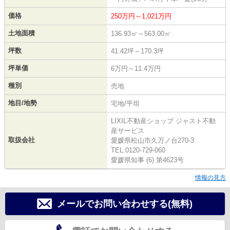
価格
250万円～1,021万円
土地面積
136.93㎡～563.00㎡
坪数
41.42坪～170.3坪
坪単価
6万円～11.4万円
種別
売地
地目/地勢
宅地/平坦
LIXIL不動産ショップ ジャスト不動
産サービス
取扱会社
愛媛県松山市久万ノ台270-3
TEL:0120-729-060
愛媛県知事 (6) 第4623号
情報の見方
メールでお問い合わせする(無料)