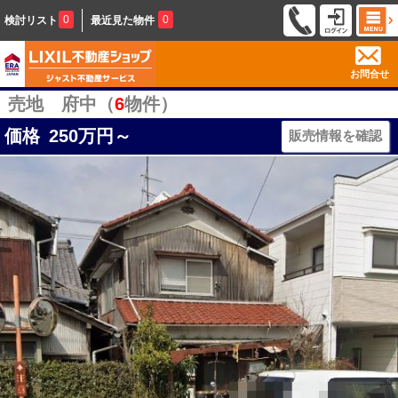
0
0
検討リスト
最近見た物件
お問合せ
売地 府中（
6
物件）
価格
250
万円～
販売情報を確認