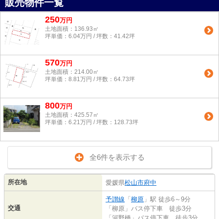
販売物件一覧
250
万
円
土地面積：136.93㎡
坪単価：6.04万円 / 坪数：41.42坪
570
万
円
土地面積：214.00㎡
坪単価：8.81万円 / 坪数：64.73坪
800
万
円
土地面積：425.57㎡
坪単価：6.21万円 / 坪数：128.73坪
全6件を表示する
所在地
愛媛県
松山市
府中
予讃線
「
柳原
」駅 徒歩6～9分
交通
「柳原」バス停下車 徒歩3分
「河野橋」バス停下車 徒歩3分