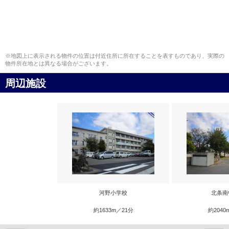
※地図上に表示される物件の位置は付近住所に所在することを表すものであり、実際の
物件所在地とは異なる場合がございます。
周辺施設
河野小学校
北条南
約1633m／21分
約2040