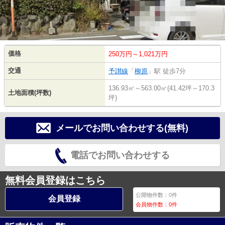
価格
250万円～1,021万円
交通
予讃線
「
柳原
」駅 徒歩7分
136.93㎡～563.00㎡(41.42坪～170.3
土地面積(坪数)
坪)
メールでお問い合わせする(無料)
電話でお問い合わせする
無料会員登録はこちら
公開物件数：
0
件
会員登録
会員物件数：
0
件