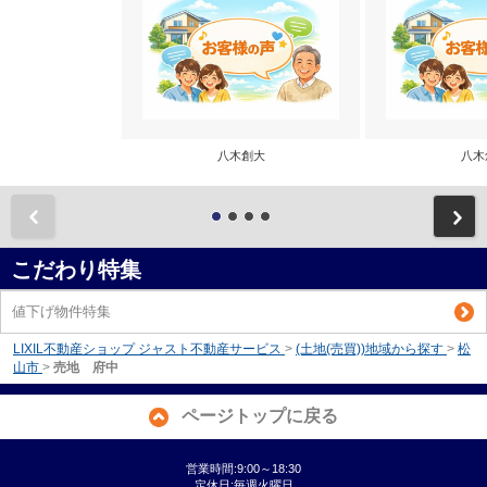
八木創大
八木
前
こだわり特集
値下げ物件特集
LIXIL不動産ショップ ジャスト不動産サービス
>
(土地(売買))地域から探す
>
松
山市
>
売地 府中
ページトップに戻る
営業時間:9:00～18:30
定休日:毎週火曜日