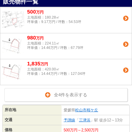
販売物件一覧
500
万
円
土地面積：180.28㎡
坪単価：9.17万円 / 坪数：54.53坪
980
万
円
土地面積：224.11㎡
坪単価：14.46万円 / 坪数：67.79坪
1,835
万
円
土地面積：420.00㎡
坪単価：14.44万円 / 坪数：127.04坪
全4件を表示する
所在地
愛媛県
松山市
桜ケ丘
交通
予讃線
「
三津浜
」駅 徒歩12～13分
価格
500万円～2,500万円