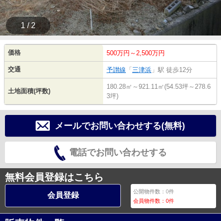
1 / 2
価格
500万円～2,500万円
交通
予讃線
「
三津浜
」駅 徒歩12分
180.28㎡～921.11㎡(54.53坪～278.6
土地面積(坪数)
3坪)
メールでお問い合わせする(無料)
電話でお問い合わせする
無料会員登録はこちら
公開物件数：
0
件
会員登録
会員物件数：
0
件