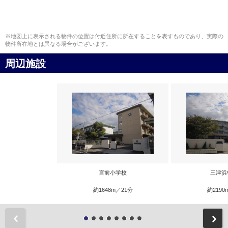
※地図上に表示される物件の位置は付近住所に所在することを表すものであり、実際の
物件所在地とは異なる場合がございます。
周辺施設
宮前小学校
三津浜
約1648m／21分
約2190
前