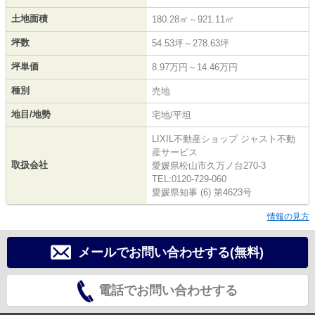
土地面積
180.28㎡～921.11㎡
坪数
54.53坪～278.63坪
坪単価
8.97万円～14.46万円
種別
売地
地目/地勢
宅地/平坦
LIXIL不動産ショップ ジャスト不動
産サービス
取扱会社
愛媛県松山市久万ノ台270-3
TEL:0120-729-060
愛媛県知事 (6) 第4623号
情報の見方
メールでお問い合わせする(無料)
電話でお問い合わせする