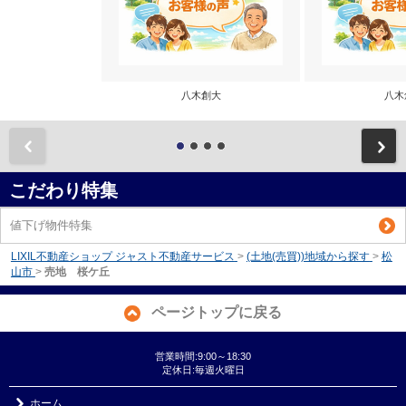
八木創大
八木
前
こだわり特集
値下げ物件特集
LIXIL不動産ショップ ジャスト不動産サービス
>
(土地(売買))地域から探す
>
松
山市
>
売地 桜ケ丘
ページトップに戻る
営業時間:9:00～18:30
定休日:毎週火曜日
ホーム