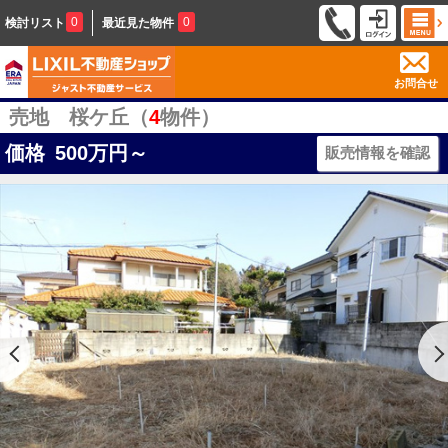
0
0
検討リスト
最近見た物件
お問合せ
売地 桜ケ丘（
4
物件）
価格
500
万円～
販売情報を確認