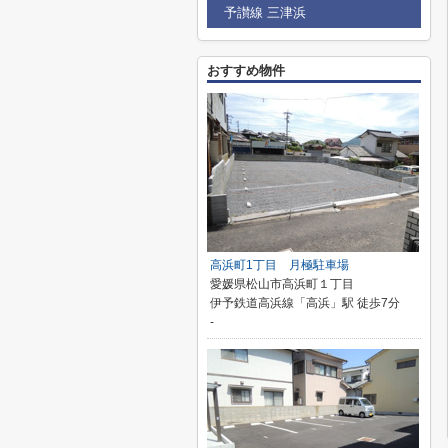
予讃線 三津浜
おすすめ物件
高浜町1丁目 月極駐車場
愛媛県松山市高浜町１丁目
伊予鉄道高浜線「高浜」駅 徒歩7分
-