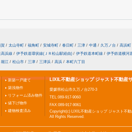
須賀
/
太山寺町
/
福角町
/
安城寺町
/
春日町
/
三津
/
中通
/
久万ノ台
/
高浜町
道高浜線
/
伊予鉄道環状線(ＪＲ松山駅経由)
/
伊予鉄道本町線
/
伊予鉄道横河
堀江
/
松山市
/
三津
/
三津浜
/
高浜
/
本町六丁目
LIXIL不動産ショップ ジャスト不動産
新築一戸建て
築浅物件
愛媛県松山市久万ノ台270-3
リフォーム済み物件
TEL:089-917-9060
値下げ物件
FAX:089-917-9061
建物検査済み
Copyright(c) LIXIL不動産ショップ ジャスト
All Rights Reserved.