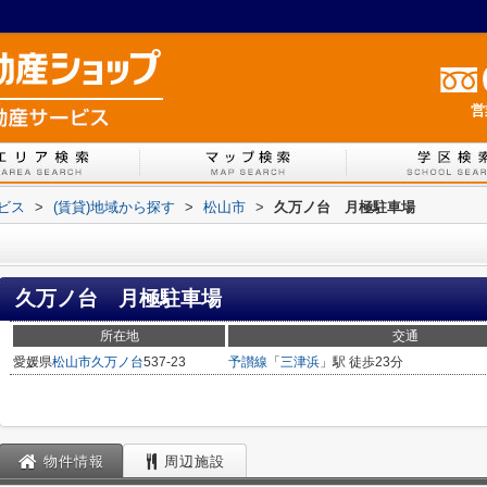
営
ービス
>
(賃貸)地域から探す
>
松山市
>
久万ノ台 月極駐車場
久万ノ台 月極駐車場
所在地
交通
愛媛県
松山市
久万ノ台
537-23
予讃線
「
三津浜
」駅 徒歩23分
物件情報
周辺施設