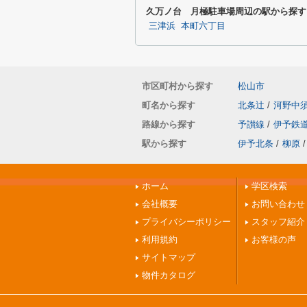
久万ノ台 月極駐車場周辺の駅から探す
三津浜
本町六丁目
市区町村から探す
松山市
町名から探す
北条辻
/
河野中
路線から探す
予讃線
/
伊予鉄
駅から探す
伊予北条
/
柳原
/
ホーム
学区検索
会社概要
お問い合わせ
プライバシーポリシー
スタッフ紹介
利用規約
お客様の声
サイトマップ
物件カタログ