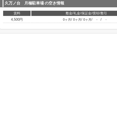
久万ノ台 月極駐車場
の空き情報
賃料
敷金/礼金/保証金/償却/敷引
4,500円
/
/
/
/
0ヶ月
0ヶ月
0ヶ月
-
-