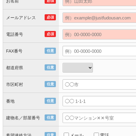
お名前
必須
メールアドレス
必須
電話番号
必須
FAX番号
任意
都道府県
任意
市区町村
任意
番地
任意
建物名／部屋番号
任意
メール
電話
希望連絡方法
任意