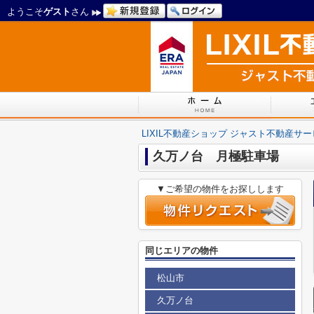
ようこそ
ゲスト
さん
LIXIL不動産ショップ ジャスト不動産サ
久万ノ台 月極駐車場
▼ご希望の物件をお探しします
同じエリアの物件
松山市
久万ノ台