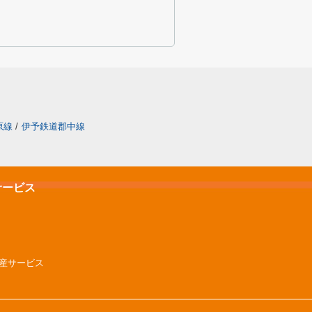
原線
/
伊予鉄道郡中線
サービス
不動産サービス