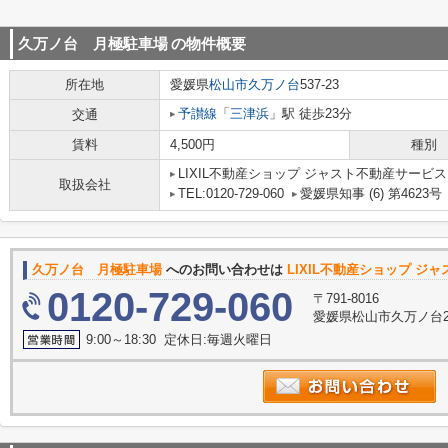
久万ノ台 月極駐車場
の物件概要
所在地
愛媛県
松山市
久万ノ台
537-23
予讃線
「
三津浜
」駅 徒歩23分
交通
賃料
4,500円
種別
LIXIL不動産ショップ ジャスト不動産サービス
取扱会社
TEL:0120-729-060
愛媛県知事 (6) 第4623号
久万ノ台 月極駐車場
へのお問い合わせは
LIXIL不動産ショップ ジ
0120-729-060
〒791-8016
愛媛県松山市久万ノ台27
9:00～18:30 定休日:毎週火曜日