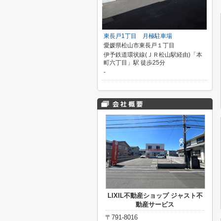
東長戸1丁目 月極駐車場
愛媛県松山市東長戸１丁目
伊予鉄道環状線(ＪＲ松山駅経由)「本
町六丁目」駅 徒歩25分
-
LIXIL不動産ショップ ジャスト不
動産サービス
〒791-8016