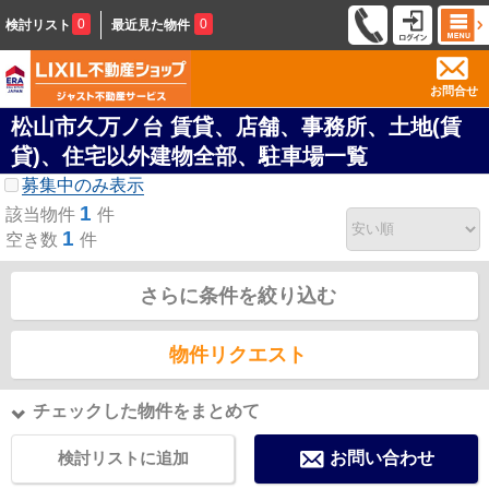
0
0
検討リスト
最近見た物件
お問合せ
松山市久万ノ台 賃貸、店舗、事務所、土地(賃
貸)、住宅以外建物全部、駐車場一覧
募集中のみ表示
1
該当物件
件
1
空き数
件
さらに条件を絞り込む
物件リクエスト
チェックした物件をまとめて
検討リストに追加
お問い合わせ