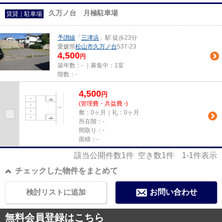
久万ノ台 月極駐車場
賃貸｜駐車場
予讃線
「
三津浜
」駅 徒歩23分
愛媛県
松山市
久万ノ台
537-23
4,500
円
築年数：- ｜募集中：
1室
階数：-
4,500
円
(管理費・共益費 -)
敷：0ヶ月｜礼：0ヶ月
所在階：-
間取り：-
面積：-
該当公開件数
1
件 空き数
1
件
1-1
件表示
チェックした物件をまとめて
検討リストに追加
お問い合わせ
無料会員登録はこちら