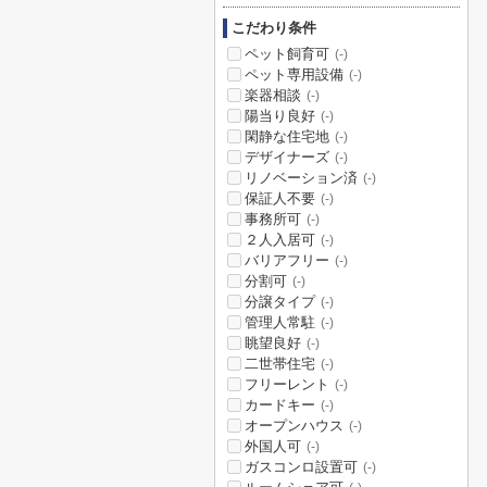
こだわり条件
ペット飼育可
(-)
ペット専用設備
(-)
楽器相談
(-)
陽当り良好
(-)
閑静な住宅地
(-)
デザイナーズ
(-)
リノベーション済
(-)
保証人不要
(-)
事務所可
(-)
２人入居可
(-)
バリアフリー
(-)
分割可
(-)
分譲タイプ
(-)
管理人常駐
(-)
眺望良好
(-)
二世帯住宅
(-)
フリーレント
(-)
カードキー
(-)
オープンハウス
(-)
外国人可
(-)
ガスコンロ設置可
(-)