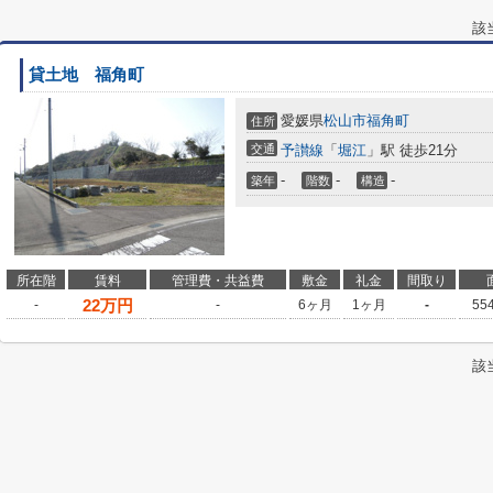
該
貸土地 福角町
愛媛県
松山市
福角町
住所
交通
予讃線
「
堀江
」駅 徒歩21分
-
-
-
築年
階数
構造
所在階
賃料
管理費・共益費
敷金
礼金
間取り
22
万円
-
-
6ヶ月
1ヶ月
-
55
該