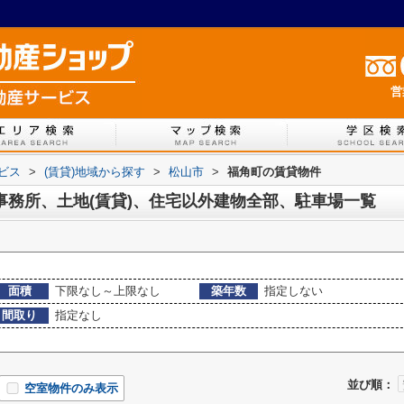
営
ービス
>
(賃貸)地域から探す
>
松山市
>
福角町の賃貸物件
事務所、土地(賃貸)、住宅以外建物全部、駐車場一覧
面積
下限なし～上限なし
築年数
指定しない
間取り
指定なし
並び順：
空室物件のみ表示