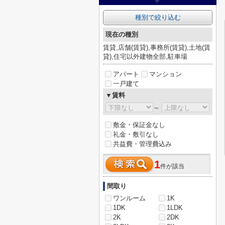
種別で絞り込む
現在の種別
賃貸,店舗(賃貸),事務所(賃貸),土地(賃
貸),住宅以外建物全部,駐車場
アパート
マンション
一戸建て
▼賃料
～
敷金・保証金なし
礼金・敷引なし
共益費・管理費込み
1
件が該当
間取り
ワンルーム
1K
1DK
1LDK
2K
2DK