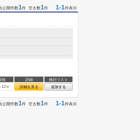
1
1
1-1
当公開件数
件 空き数
件
件表示
面積
詳細
検討リスト
4.12㎡
詳細を見る
追加する
1
1
1-1
当公開件数
件 空き数
件
件表示