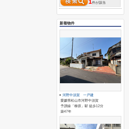
1
件が該当
新着物件
河野中須賀 一戸建
愛媛県松山市河野中須賀
予讃線「柳原」駅 徒歩12分
築47年