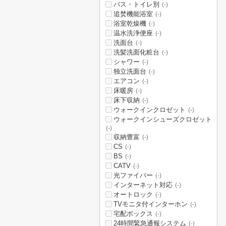
バス・トイレ別
(-)
追焚機能浴室
(-)
浴室乾燥機
(-)
温水洗浄便座
(-)
洗面台
(-)
洗髪洗面化粧台
(-)
シャワー
(-)
独立洗面台
(-)
エアコン
(-)
床暖房
(-)
床下収納
(-)
ウォークインクロゼット
(-)
ウォークインシューズクロゼット
(-)
収納豊富
(-)
CS
(-)
BS
(-)
CATV
(-)
光ファイバー
(-)
インターネット対応
(-)
オートロック
(-)
TVモニタ付インターホン
(-)
宅配ボックス
(-)
24時間緊急通報システム
(-)