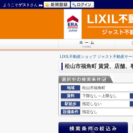
ようこそ
ゲスト
さん
LIXIL不動産ショップ ジャスト不動産サ
松山市福角町 賃貸、店舗、
地域
松山市福角町
賃料
下限なし～上限なし
駅徒歩
指定しない
設備条件
指定なし