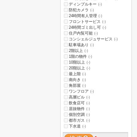
ディンプルキー
(-)
防犯カメラ
(-)
24時間有人管理
(-)
フロントサービス
(-)
24時間ゴミ出し可
(-)
住戸内覧可能
(-)
コンシェルジュサービス
(-)
駐車場あり
(-)
2階以上
(-)
1階の物件
(-)
10階以上
(-)
20階以上
(-)
最上階
(-)
南向き
(-)
角部屋
(-)
ワンフロア
(-)
高層ビル
(-)
飲食店可
(-)
居抜物件
(-)
個別空調
(-)
都市ガス
(-)
下水道
(-)