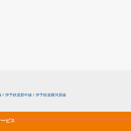
線
/
伊予鉄道郡中線
/
伊予鉄道横河原線
サービス