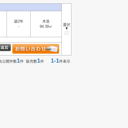
築2年
木造
選択
-
94.39㎡
▼
1
1
1-1
当公開件数
件 販売数
件
件表示