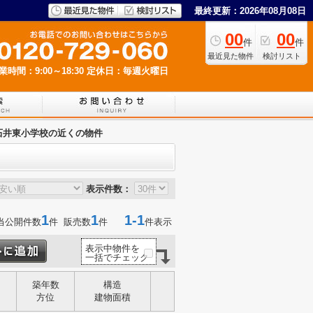
最終更新：2026年08月08日
00
00
件
件
最近見た物件
検討リスト
業時間：9:00～18:30
定休日：毎週火曜日
石井東小学校の近くの物件
表示件数：
1
1
1-1
当公開件数
件 販売数
件
件表示
表示中物件を
一括でチェック
築年数
構造
方位
建物面積