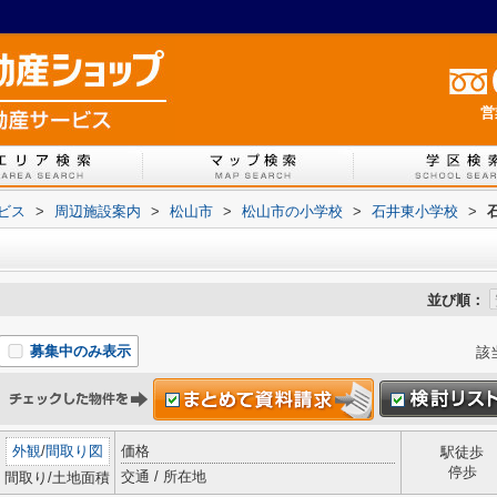
営
ービス
>
周辺施設案内
>
松山市
>
松山市の小学校
>
石井東小学校
>
並び順：
募集中のみ表示
該
外観
/
間取り図
価格
駅徒歩
停歩
交通 / 所在地
間取り/土地面積