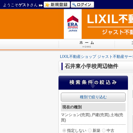
ようこそ
ゲスト
さん
LIXIL不動産ショップ ジャスト不動産サ
石井東小学校周辺物件
種別で絞り込む
現在の種別
マンション(売買),戸建(売買),土地(売
買)
指定しない
新築
中古