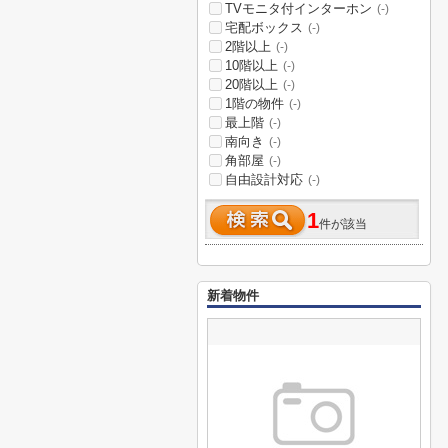
TVモニタ付インターホン
(-)
宅配ボックス
(-)
2階以上
(-)
10階以上
(-)
20階以上
(-)
1階の物件
(-)
最上階
(-)
南向き
(-)
角部屋
(-)
自由設計対応
(-)
1
件が該当
新着物件