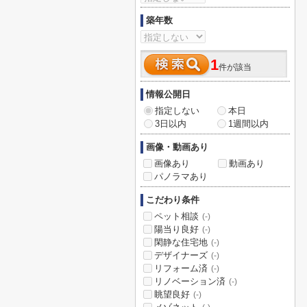
築年数
1
件が該当
情報公開日
指定しない
本日
3日以内
1週間以内
画像・動画あり
画像あり
動画あり
パノラマあり
こだわり条件
ペット相談
(-)
陽当り良好
(-)
閑静な住宅地
(-)
デザイナーズ
(-)
リフォーム済
(-)
リノベーション済
(-)
眺望良好
(-)