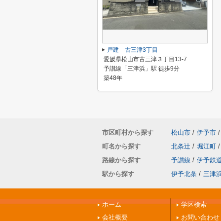
戸建 古三津3丁目
愛媛県松山市古三津３丁目13-7
予讃線「三津浜」駅 徒歩9分
築48年
市区町村から探す
松山市
/
伊予市
/
町名から探す
北条辻
/
堀江町
/
路線から探す
予讃線
/
伊予鉄
駅から探す
伊予北条
/
三津
ホーム
学区検索
会社概要
お問い合わせ