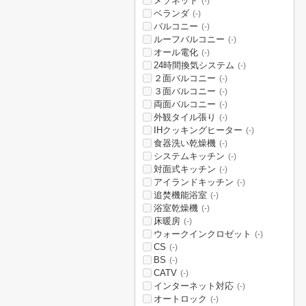
メゾネット
(-)
ベランダ
(-)
バルコニー
(-)
ルーフバルコニー
(-)
オール電化
(-)
24時間換気システム
(-)
２面バルコニー
(-)
３面バルコニー
(-)
両面バルコニー
(-)
外観タイル張り
(-)
IHクッキングヒーター
(-)
食器洗い乾燥機
(-)
システムキッチン
(-)
対面式キッチン
(-)
アイランドキッチン
(-)
追焚機能浴室
(-)
浴室乾燥機
(-)
床暖房
(-)
ウォークインクロゼット
(-)
CS
(-)
BS
(-)
CATV
(-)
インターネット対応
(-)
オートロック
(-)