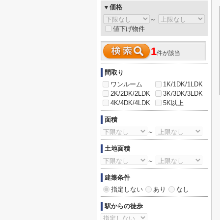
▼価格
～
値下げ物件
1
件が該当
間取り
ワンルーム
1K/1DK/1LDK
2K/2DK/2LDK
3K/3DK/3LDK
4K/4DK/4LDK
5K以上
面積
～
土地面積
～
建築条件
指定しない
あり
なし
駅からの徒歩