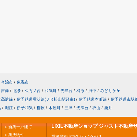
今治市
/
東温市
吉藤
/
北条
/
久万ノ台
/
和気町
/
光洋台
/
柳原
/
府中
/
みどりケ丘
道高浜線
/
伊予鉄道環状線(ＪＲ松山駅経由)
/
伊予鉄道本町線
/
伊予鉄道市駅
浜
/
堀江
/
伊予和気
/
柳原
/
木屋町
/
三津
/
光洋台
/
衣山
/
粟井
LIXIL不動産ショップ ジャスト不動産
新築一戸建て
築浅物件
愛媛県松山市久万ノ台270-3