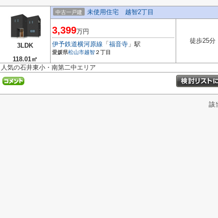
未使用住宅 越智2丁目
中古一戸建
3,399
万円
徒歩25分
伊予鉄道横河原線
「
福音寺
」駅
3LDK
愛媛県
松山市
越智
２丁目
118.01㎡
人気の石井東小・南第二中エリア
該