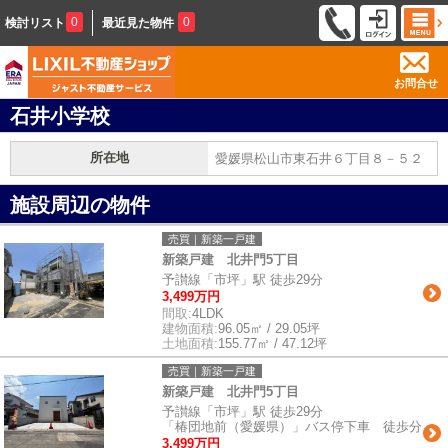
0
0
検討リスト
最近見た物件
お問合せ
石井小学校
所在地
愛媛県松山市東石井６丁目８－５２
施設周辺の物件
売買｜新築一戸建
新築戸建 北井門5丁目
予讃線「市坪」駅 徒歩29分
3,499万円
間取:
4LDK
建物面積:
96.05㎡ / 29.05坪
土地面積:
155.77㎡ / 47.12坪
売買｜新築一戸建
新築戸建 北井門5丁目
予讃線「市坪」駅 徒歩29分
「椿団地前（愛媛県）」バス停下車 徒歩分
3,499万円