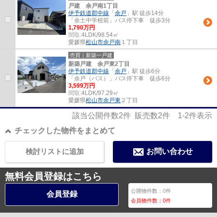
戸建 余戸南1丁目
伊予鉄道郡中線
「
余戸
」駅 徒歩14分
「余土中学校前」バス停下車 徒歩3分
1,790万円
間取:
4LDK/98.54㎡
愛媛県
松山市
余戸南
１丁目
売買｜新築一戸建
新築戸建 余戸東2丁目
伊予鉄道郡中線
「
余戸
」駅 徒歩6分
「余戸（バス）」バス停下車 徒歩6分
3,599万円
間取:
4LDK/97.29㎡
愛媛県
松山市
余戸東
２丁目
該当公開件数
2
件 販売数
2
件
1-2
件表示
チェックした物件をまとめて
検討リストに追加
お問い合わせ
無料会員登録はこちら
公開物件数：
0
件
会員登録
会員物件数：
0
件