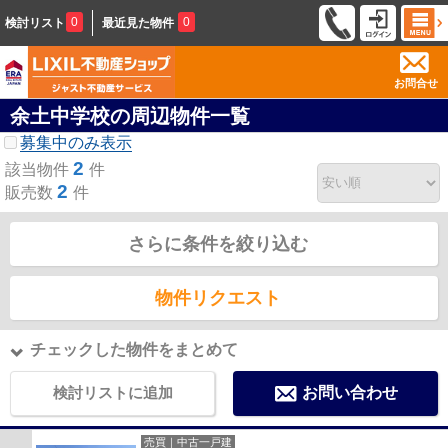
0
0
検討リスト
最近見た物件
お問合せ
余土中学校の周辺物件一覧
募集中のみ表示
2
該当物件
件
2
販売数
件
さらに条件を絞り込む
物件リクエスト
チェックした物件をまとめて
検討リストに追加
お問い合わせ
売買｜中古一戸建