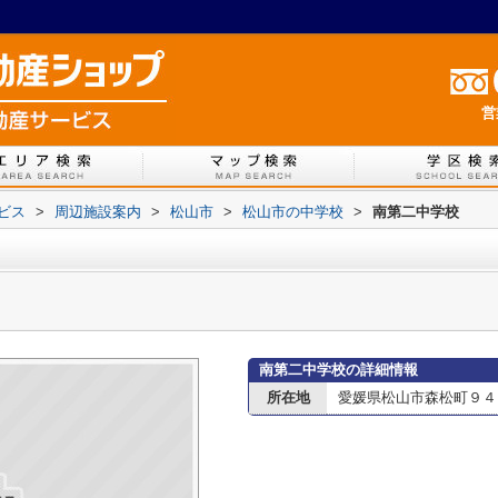
営
ービス
>
周辺施設案内
>
松山市
>
松山市の中学校
>
南第二中学校
南第二中学校の詳細情報
所在地
愛媛県松山市森松町９４