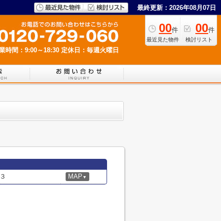
最終更新：2026年08月07日
00
00
件
件
最近見た物件
検討リスト
業時間：9:00～18:30
定休日：毎週火曜日
３
MAP
▼