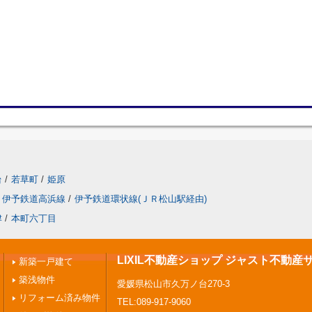
台
/
若草町
/
姫原
伊予鉄道高浜線
/
伊予鉄道環状線(ＪＲ松山駅経由)
津
/
本町六丁目
LIXIL不動産ショップ ジャスト不動産
新築一戸建て
築浅物件
愛媛県松山市久万ノ台270-3
リフォーム済み物件
TEL:089-917-9060