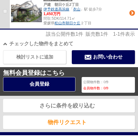
戸建 朝日ケ丘2丁目
伊予鉄道高浜線
「
衣山
」駅 徒歩7分
1,450万円
間取:
5DK/114.71㎡
愛媛県
松山市
朝日ケ丘
２丁目
該当公開件数
1
件 販売数
1
件
1-1
件表示
チェックした物件をまとめて
検討リストに追加
お問い合わせ
無料会員登録はこちら
公開物件数：
0
件
会員登録
会員物件数：
0
件
さらに条件を絞り込む
物件リクエスト