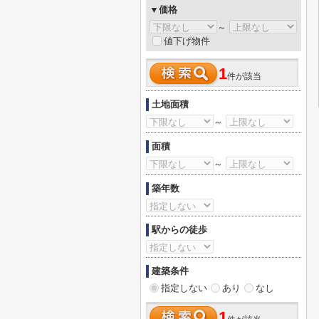
▼価格
～
値下げ物件
1
件が該当
土地面積
～
面積
～
築年数
駅からの徒歩
建築条件
指定しない
あり
なし
1