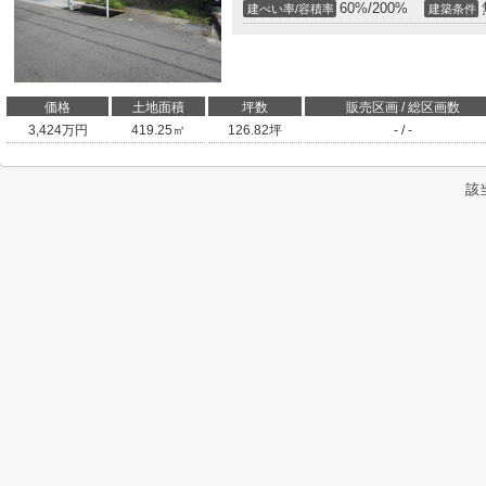
60%/200%
建ぺい率/容積率
建築条件
価格
土地面積
坪数
販売区画 / 総区画数
3,424
万円
419.25㎡
126.82坪
- / -
該