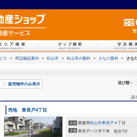
営
ービス
>
周辺施設案内
>
松山市
>
松山市の眼科
>
さなだ眼科
>
さな
並び順：
販売物件のみ表示
該
売地 東長戸4丁目
愛媛県
松山市
東長戸
４丁目
住所
交通
東長戸バス停下車 徒歩7分