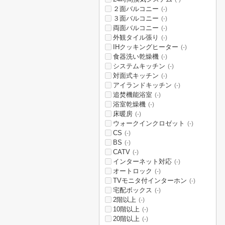
２面バルコニー
(-)
３面バルコニー
(-)
両面バルコニー
(-)
外観タイル張り
(-)
IHクッキングヒーター
(-)
食器洗い乾燥機
(-)
システムキッチン
(-)
対面式キッチン
(-)
アイランドキッチン
(-)
追焚機能浴室
(-)
浴室乾燥機
(-)
床暖房
(-)
ウォークインクロゼット
(-)
CS
(-)
BS
(-)
CATV
(-)
インターネット対応
(-)
オートロック
(-)
TVモニタ付インターホン
(-)
宅配ボックス
(-)
2階以上
(-)
10階以上
(-)
20階以上
(-)