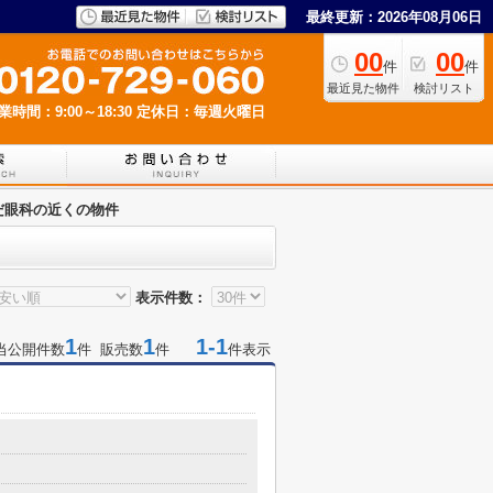
最終更新：2026年08月06日
00
00
件
件
最近見た物件
検討リスト
業時間：9:00～18:30
定休日：毎週火曜日
だ眼科の近くの物件
表示件数：
1
1
1-1
当公開件数
件 販売数
件
件表示