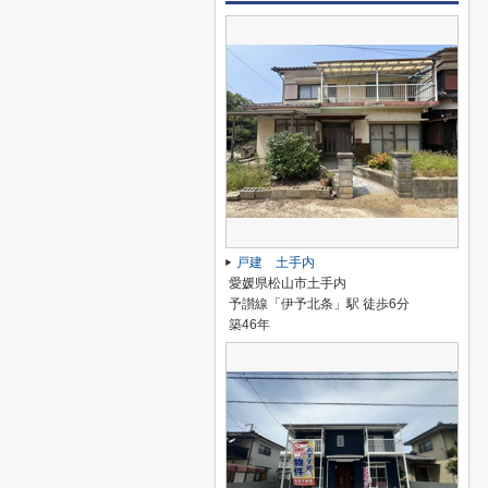
戸建 土手内
愛媛県松山市土手内
予讃線「伊予北条」駅 徒歩6分
築46年