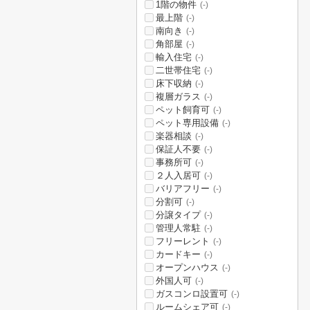
1階の物件
(-)
最上階
(-)
南向き
(-)
角部屋
(-)
輸入住宅
(-)
二世帯住宅
(-)
床下収納
(-)
複層ガラス
(-)
ペット飼育可
(-)
ペット専用設備
(-)
楽器相談
(-)
保証人不要
(-)
事務所可
(-)
２人入居可
(-)
バリアフリー
(-)
分割可
(-)
分譲タイプ
(-)
管理人常駐
(-)
フリーレント
(-)
カードキー
(-)
オープンハウス
(-)
外国人可
(-)
ガスコンロ設置可
(-)
ルームシェア可
(-)