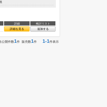
無
詳細
検討リスト
詳細を見る
追加する
1
1
1-1
当公開件数
件 販売数
件
件表示