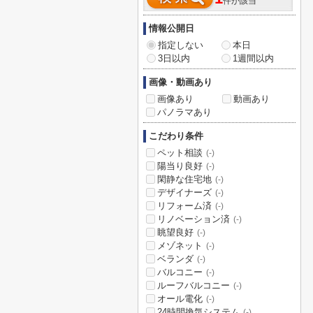
件が該当
情報公開日
指定しない
本日
3日以内
1週間以内
画像・動画あり
画像あり
動画あり
パノラマあり
こだわり条件
ペット相談
(-)
陽当り良好
(-)
閑静な住宅地
(-)
デザイナーズ
(-)
リフォーム済
(-)
リノベーション済
(-)
眺望良好
(-)
メゾネット
(-)
ベランダ
(-)
バルコニー
(-)
ルーフバルコニー
(-)
オール電化
(-)
24時間換気システム
(-)