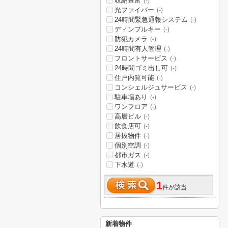
収納豊富
(-)
光ファイバー
(-)
24時間緊急通報システム
(-)
ディンプルキー
(-)
防犯カメラ
(-)
24時間有人管理
(-)
フロントサービス
(-)
24時間ゴミ出し可
(-)
住戸内覧可能
(-)
コンシェルジュサービス
(-)
駐車場あり
(-)
ワンフロア
(-)
高層ビル
(-)
飲食店可
(-)
居抜物件
(-)
個別空調
(-)
都市ガス
(-)
下水道
(-)
1
件が該当
新着物件