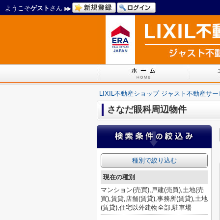
ようこそ
ゲスト
さん
LIXIL不動産ショップ ジャスト不動産サ
さなだ眼科周辺物件
種別で絞り込む
現在の種別
マンション(売買),戸建(売買),土地(売
買),賃貸,店舗(賃貸),事務所(賃貸),土地
(賃貸),住宅以外建物全部,駐車場