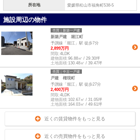
所在地
愛媛県松山市福角町538-5
施設周辺の物件
売買｜新築一戸建
新築戸建 堀江町
予讃線「堀江」駅 徒歩7分
2,899万円
間取:
4LDK
建物面積:
96.88㎡ / 29.30坪
土地面積:
130.48㎡ / 39.47坪
売買｜中古一戸建
戸建 権現町
予讃線「堀江」駅 徒歩27分
2,400万円
間取:
4LDK
建物面積:
102.67㎡ / 31.05坪
土地面積:
164.03㎡ / 49.61坪
近くの賃貸物件をもっと見る
近くの売買物件をもっと見る