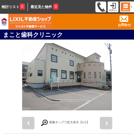
0
0
検討リスト
最近見た物件
お問合せ
まこと歯科クリニック
前
次
画像タップで拡大表示【
1
/1】