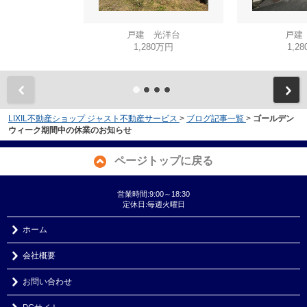
戸建 光洋台
戸建
1,280万円
1,2
LIXIL不動産ショップ ジャスト不動産サービス
>
ブログ記事一覧
>
ゴールデン
ウィーク期間中の休業のお知らせ
ページトップに戻る
営業時間:9:00～18:30
定休日:毎週火曜日
ホーム
会社概要
お問い合わせ