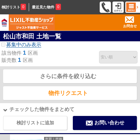
0
0
検討リスト
最近見た物件
お問合せ
松山市和田 土地一覧
募集中のみ表示
1
該当物件
区画
1
販売数
区画
さらに条件を絞り込む
物件リクエスト
チェックした物件をまとめて
検討リストに追加
お問い合わせ
売買｜売地