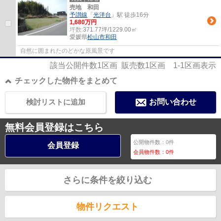
売地 和田
予讃線
「
光洋台
」駅 徒歩16分
1,680万円
坪数:
371.77坪/1229.00㎡
愛媛県
松山市
和田
自然に囲まれたのどかな原風景です
該当公開件数
1
区画 販売数
1
区画
1-1
区画表示
チェックした物件をまとめて
検討リストに追加
お問い合わせ
無料会員登録はこちら
公開物件数：
0
件
会員登録
会員物件数：
0
件
さらに条件を絞り込む
物件リクエスト