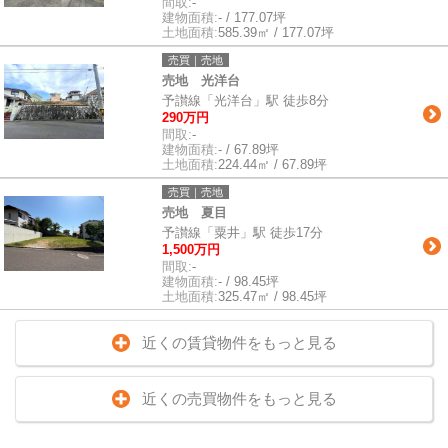
間取:
-
建物面積:
- / 177.07坪
土地面積:
585.39㎡ / 177.07坪
売買｜売地
売地 光洋台
予讃線「光洋台」駅 徒歩8分
290万円
間取:
-
建物面積:
- / 67.89坪
土地面積:
224.44㎡ / 67.89坪
売買｜売地
売地 夏目
予讃線「粟井」駅 徒歩17分
1,500万円
間取:
-
建物面積:
- / 98.45坪
土地面積:
325.47㎡ / 98.45坪
近くの賃貸物件をもっと見る
近くの売買物件をもっと見る