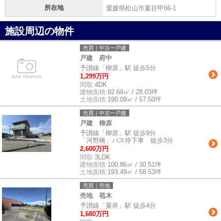
所在地
愛媛県松山市夏目甲66-1
施設周辺の物件
売買｜中古一戸建
戸建 府中
予讃線「柳原」駅 徒歩5分
1,299万円
間取:
4DK
建物面積:
92.69㎡ / 28.03坪
土地面積:
190.09㎡ / 57.50坪
売買｜中古一戸建
戸建 柳原
予讃線「柳原」駅 徒歩9分
「河野橋」バス停下車 徒歩3分
2,600万円
間取:
3LDK
建物面積:
100.86㎡ / 30.51坪
土地面積:
193.49㎡ / 58.53坪
売買｜売地
売地 苞木
予讃線「粟井」駅 徒歩4分
1,680万円