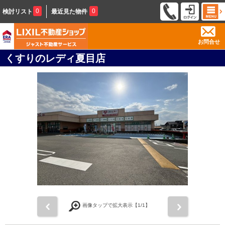
0
0
検討リスト
最近見た物件
お問合せ
くすりのレディ夏目店
前
次
画像タップで拡大表示【
1
/1】