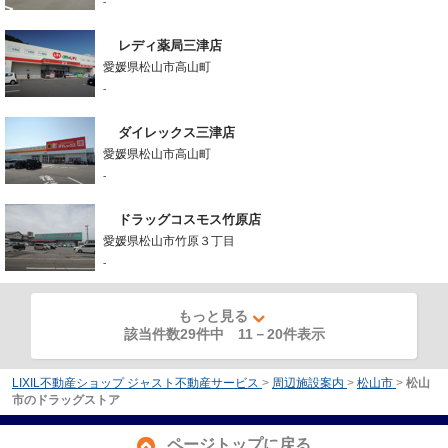
-
レディ薬局三津店
愛媛県松山市高山町
-
ダイレックス三津店
愛媛県松山市高山町
-
ドラッグコスモス竹原店
愛媛県松山市竹原３丁目
-
もっと見る
該当件数29件中
11
－
20
件表示
LIXIL不動産ショップ ジャスト不動産サービス
>
周辺施設案内
>
松山市
>
松山
市のドラッグストア
ページトップに戻る