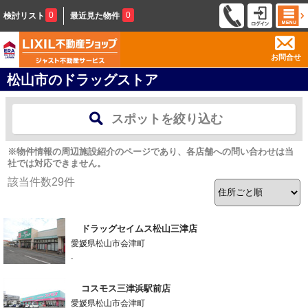
0
0
検討リスト
最近見た物件
お問合せ
松山市のドラッグストア
スポットを絞り込む
※物件情報の周辺施設紹介のページであり、各店舗への問い合わせは当
社では対応できません。
該当件数
29
件
ドラッグセイムス松山三津店
愛媛県松山市会津町
-
コスモス三津浜駅前店
愛媛県松山市会津町