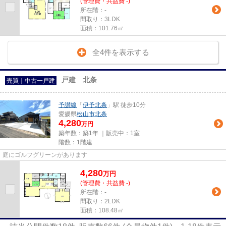
(管理費・共益費 -)
所在階：-
間取り：3LDK
面積：101.76㎡
全4件を表示する
戸建 北条
売買｜中古一戸建
予讃線
「
伊予北条
」駅 徒歩10分
愛媛県
松山市
北条
4,280
万円
築年数：築1年 ｜販売中：
1室
階数：1階建
庭にゴルフグリーンがあります
4,280
万
円
(管理費・共益費 -)
所在階：-
間取り：2LDK
面積：108.48㎡