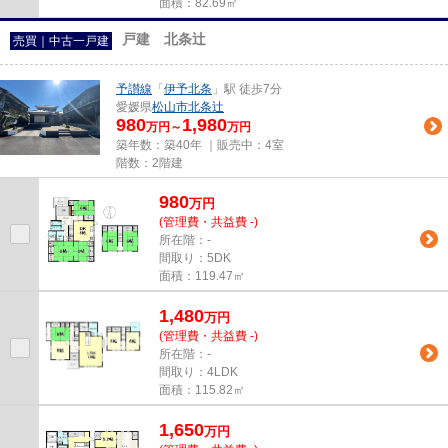
面積：82.69㎡
戸建 北条辻
売買｜中古一戸建
予讃線
「
伊予北条
」駅 徒歩7分
愛媛県
松山市
北条辻
980
1,980
万円～
万円
築年数：築40年 ｜販売中：
4室
階数：2階建
980
万
円
(管理費・共益費 -)
所在階：-
間取り：5DK
面積：119.47㎡
1,480
万
円
(管理費・共益費 -)
所在階：-
間取り：4LDK
面積：115.82㎡
1,650
万
円