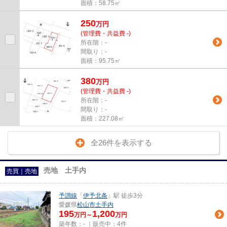
面積：58.75㎡
250
万
円
(管理費・共益費 -)
所在階：-
間取り：-
面積：95.75㎡
380
万
円
(管理費・共益費 -)
所在階：-
間取り：-
面積：227.08㎡
全26件を表示する
売地 土手内
売買｜売地
予讃線
「
伊予北条
」駅 徒歩3分
愛媛県
松山市
土手内
195
1,200
万円～
万円
築年数：- ｜販売中：
4件