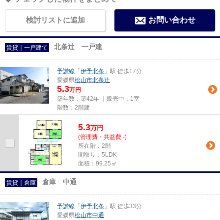
検討リストに追加
お問い合わせ
北条辻 一戸建
賃貸｜一戸建て
予讃線
「
伊予北条
」駅 徒歩17分
愛媛県
松山市
北条辻
5.3
万円
築年数：築42年 ｜販売中：
1室
階数：2階建
5.3
万
円
(管理費・共益費 -)
所在階：2階
間取り：5LDK
面積：99.25㎡
倉庫 中通
賃貸｜倉庫
予讃線
「
伊予北条
」駅 徒歩33分
愛媛県
松山市
中通