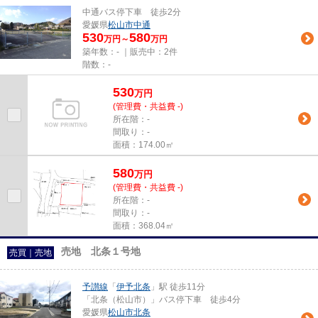
中通バス停下車 徒歩2分
愛媛県
松山市
中通
530
580
万円～
万円
築年数：- ｜販売中：
2件
階数：-
530
万
円
(管理費・共益費 -)
所在階：-
間取り：-
面積：174.00㎡
580
万
円
(管理費・共益費 -)
所在階：-
間取り：-
面積：368.04㎡
売地 北条１号地
売買｜売地
予讃線
「
伊予北条
」駅 徒歩11分
「北条（松山市）」バス停下車 徒歩4分
愛媛県
松山市
北条