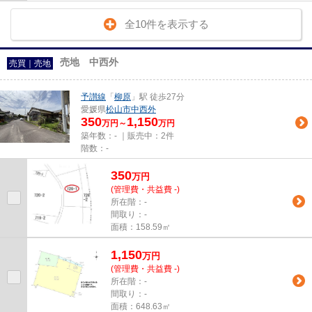
全10件を表示する
売地 中西外
売買｜売地
予讃線
「
柳原
」駅 徒歩27分
愛媛県
松山市
中西外
350
1,150
万円～
万円
築年数：- ｜販売中：
2件
階数：-
350
万
円
(管理費・共益費 -)
所在階：-
間取り：-
面積：158.59㎡
1,150
万
円
(管理費・共益費 -)
所在階：-
間取り：-
面積：648.63㎡