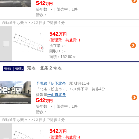
542
万円
築年数：- ｜販売中：
1件
階数：-
通勤通学も楽々・バス停まで徒歩４分
542
万
円
(管理費・共益費 -)
所在階：-
間取り：-
面積：162.80㎡
売地 北条２号地
売買｜売地
予讃線
「
伊予北条
」駅 徒歩11分
「北条（松山市）」バス停下車 徒歩4分
愛媛県
松山市
北条
542
万円
築年数：- ｜販売中：
1件
階数：-
通勤通学も楽々・バス停まで徒歩４分
542
万
円
(管理費・共益費 -)