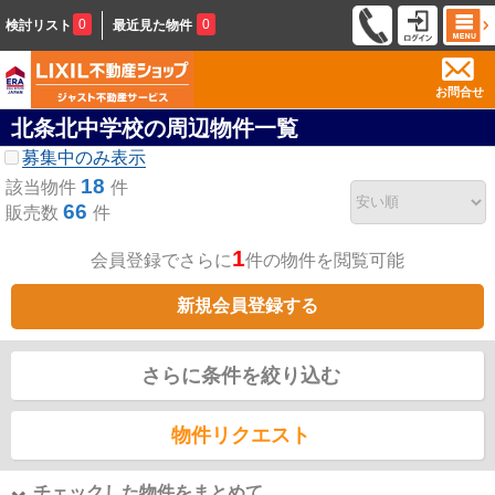
0
0
検討リスト
最近見た物件
お問合せ
北条北中学校の周辺物件一覧
募集中のみ表示
18
該当物件
件
66
販売数
件
1
会員登録でさらに
件の物件を閲覧可能
新規会員登録する
さらに条件を絞り込む
物件リクエスト
チェックした物件をまとめて