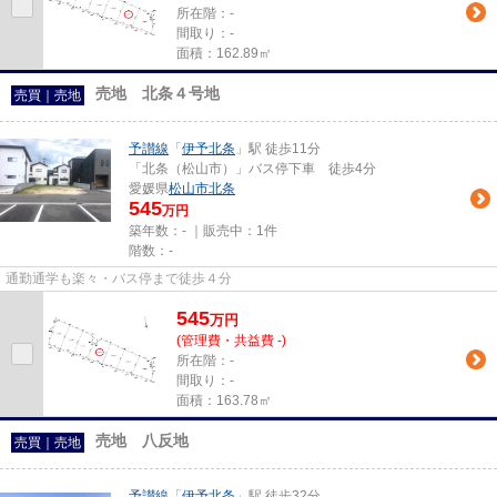
所在階：-
間取り：-
面積：162.89㎡
売地 北条４号地
売買｜売地
予讃線
「
伊予北条
」駅 徒歩11分
「北条（松山市）」バス停下車 徒歩4分
愛媛県
松山市
北条
545
万円
築年数：- ｜販売中：
1件
階数：-
通勤通学も楽々・バス停まで徒歩４分
545
万
円
(管理費・共益費 -)
所在階：-
間取り：-
面積：163.78㎡
売地 八反地
売買｜売地
予讃線
「
伊予北条
」駅 徒歩32分