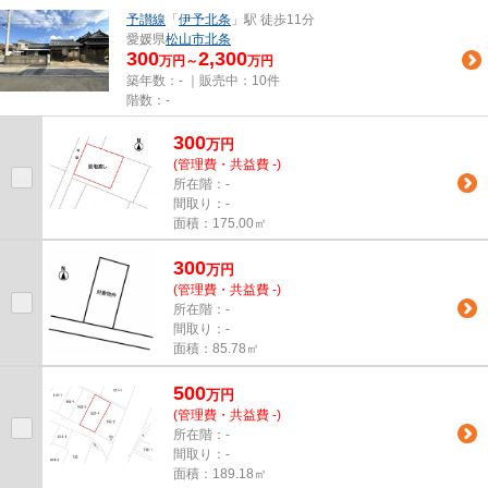
予讃線
「
伊予北条
」駅 徒歩11分
愛媛県
松山市
北条
300
2,300
万円～
万円
築年数：- ｜販売中：
10件
階数：-
300
万
円
(管理費・共益費 -)
所在階：-
間取り：-
面積：175.00㎡
300
万
円
(管理費・共益費 -)
所在階：-
間取り：-
面積：85.78㎡
500
万
円
(管理費・共益費 -)
所在階：-
間取り：-
面積：189.18㎡