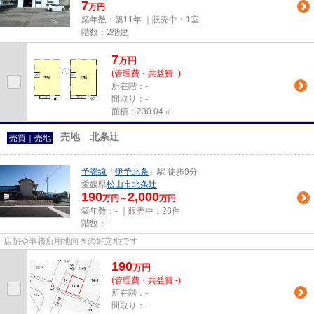
7
万円
築年数：築11年 ｜販売中：
1室
階数：2階建
7
万
円
(管理費・共益費 -)
所在階：-
間取り：-
面積：230.04㎡
売地 北条辻
売買｜売地
予讃線
「
伊予北条
」駅 徒歩9分
愛媛県
松山市
北条辻
190
2,000
万円～
万円
築年数：- ｜販売中：
26件
階数：-
店舗や事務所用地向きの好立地です
190
万
円
(管理費・共益費 -)
所在階：-
間取り：-