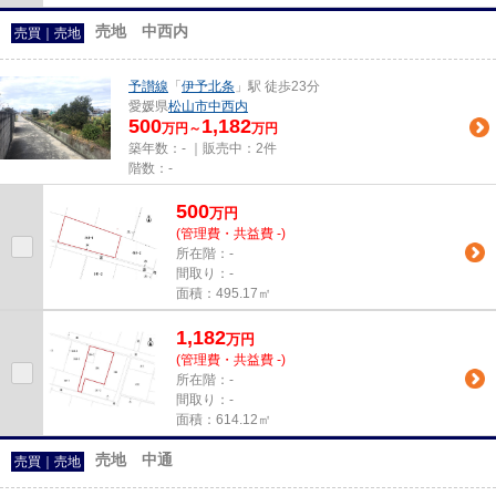
売地 中西内
売買｜売地
予讃線
「
伊予北条
」駅 徒歩23分
愛媛県
松山市
中西内
500
1,182
万円～
万円
築年数：- ｜販売中：
2件
階数：-
500
万
円
(管理費・共益費 -)
所在階：-
間取り：-
面積：495.17㎡
1,182
万
円
(管理費・共益費 -)
所在階：-
間取り：-
面積：614.12㎡
売地 中通
売買｜売地