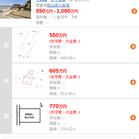
愛媛県
松山市
八反地
550
1,080
万円～
万円
築年数：- ｜販売中：
5件
階数：-
550
万
円
(管理費・共益費 -)
所在階：-
間取り：-
面積：440.46㎡
605
万
円
(管理費・共益費 -)
所在階：-
間取り：-
面積：511.35㎡
770
万
円
(管理費・共益費 -)
所在階：-
間取り：-
面積：774.12㎡