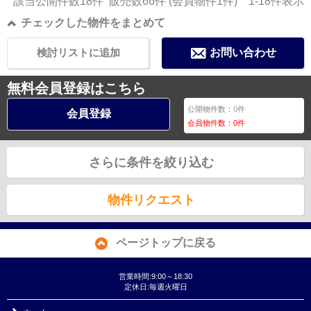
該当公開件数
18
件 販売数
66
件 (会員物件
1
件)
1-18
件表示
チェックした物件をまとめて
検討リストに追加
お問い合わせ
無料会員登録はこちら
公開物件数：
0
件
会員登録
会員物件数：
0
件
さらに条件を絞り込む
物件リクエスト
ページトップに戻る
営業時間:9:00～18:30
定休日:毎週火曜日