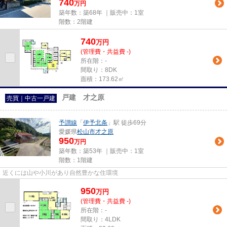
740
万円
築年数：築68年 ｜販売中：
1室
階数：2階建
740
万
円
(管理費・共益費 -)
所在階：-
間取り：8DK
面積：173.62㎡
戸建 才之原
売買｜中古一戸建
予讃線
「
伊予北条
」駅 徒歩69分
愛媛県
松山市
才之原
950
万円
築年数：築53年 ｜販売中：
1室
階数：1階建
近くには山や小川があり自然豊かな住環境
950
万
円
(管理費・共益費 -)
所在階：-
間取り：4LDK