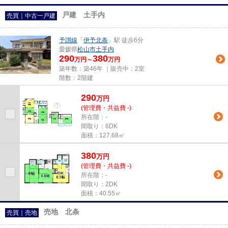
戸建 土手内
売買｜中古一戸建
予讃線
「
伊予北条
」駅 徒歩6分
愛媛県
松山市
土手内
290
380
万円～
万円
築年数：築46年 ｜販売中：
2室
階数：2階建
290
万
円
(管理費・共益費 -)
所在階：-
間取り：6DK
面積：127.68㎡
380
万
円
(管理費・共益費 -)
所在階：-
間取り：2DK
面積：40.55㎡
売地 北条
売買｜売地