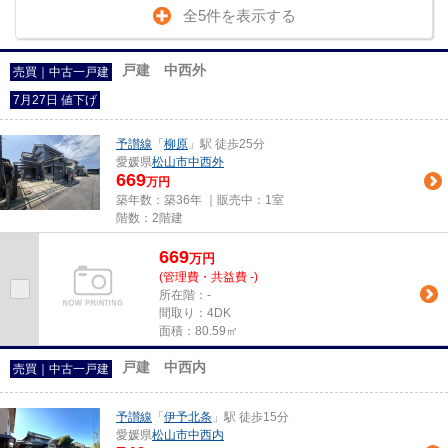
全5件を表示する
戸建 中西外
売買｜中古一戸建
7月27日 値下げ
予讃線
「
柳原
」駅 徒歩25分
愛媛県
松山市
中西外
669
万円
築年数：築36年 ｜販売中：
1室
階数：2階建
669
万
円
(管理費・共益費 -)
所在階：-
間取り：4DK
面積：80.59㎡
戸建 中西内
売買｜中古一戸建
予讃線
「
伊予北条
」駅 徒歩15分
愛媛県
松山市
中西内