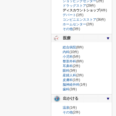
ショッピングセンター
(2件)
ドラッグストア
(29件)
ディスカウントショップ
(4件)
デパート
(1件)
コンビニエンスストア
(36件)
ホームセンター
(2件)
その他
(3件)
医療
総合病院
(8件)
内科
(10件)
小児科
(5件)
整形外科
(8件)
耳鼻科
(2件)
眼科
(3件)
産婦人科
(2件)
皮膚科
(1件)
脳神経外科
(1件)
歯科
(3件)
出かける
温泉
(1件)
その他
(2件)