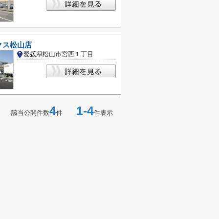
クス松山店
愛媛県松山市宮西１丁目
4
1-4
該当公開件数
件
件表示