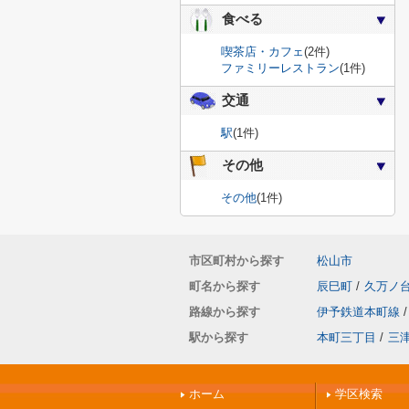
食べる
喫茶店・カフェ
(2件)
ファミリーレストラン
(1件)
交通
駅
(1件)
その他
その他
(1件)
市区町村から探す
松山市
町名から探す
辰巳町
/
久万ノ
路線から探す
伊予鉄道本町線
/
駅から探す
本町三丁目
/
三
ホーム
学区検索