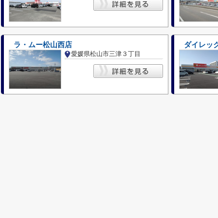
ラ・ムー松山西店
ダイレッ
愛媛県松山市三津３丁目