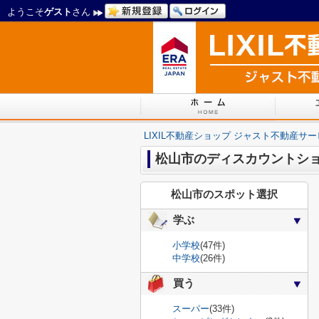
ようこそ
ゲスト
さん
LIXIL不動産ショップ ジャスト不動産サ
松山市のディスカウントシ
松山市のスポット選択
学ぶ
小学校
(47件)
中学校
(26件)
買う
スーパー
(33件)