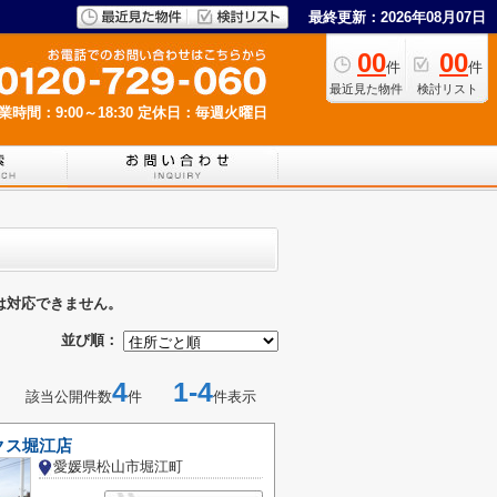
最終更新：2026年08月07日
00
00
件
件
最近見た物件
検討リスト
業時間：9:00～18:30
定休日：毎週火曜日
は対応できません。
並び順：
4
1-4
該当公開件数
件
件表示
クス堀江店
愛媛県松山市堀江町