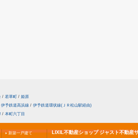
台
/
若草町
/
姫原
伊予鉄道高浜線
/
伊予鉄道環状線(ＪＲ松山駅経由)
津
/
本町六丁目
LIXIL不動産ショップ ジャスト不動産
新築一戸建て