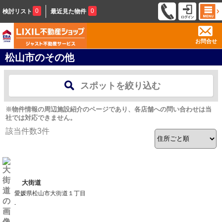
0
0
検討リスト
最近見た物件
お問合せ
松山市のその他
スポットを絞り込む
※物件情報の周辺施設紹介のページであり、各店舗への問い合わせは当
社では対応できません。
該当件数
3
件
大街道
愛媛県松山市大街道１丁目
-