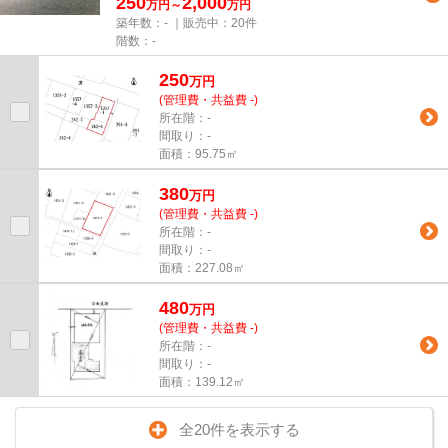
250
2,000
万円～
万円
築年数：- ｜販売中：
20件
階数：-
250
万
円
(管理費・共益費 -)
所在階：-
間取り：-
面積：95.75㎡
380
万
円
(管理費・共益費 -)
所在階：-
間取り：-
面積：227.08㎡
480
万
円
(管理費・共益費 -)
所在階：-
間取り：-
面積：139.12㎡
全20件を表示する