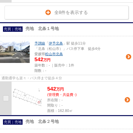
全8件を表示する
売地 北条１号地
売買｜売地
予讃線
「
伊予北条
」駅 徒歩11分
「北条（松山市）」バス停下車 徒歩4分
愛媛県
松山市
北条
542
万円
築年数：- ｜販売中：
1件
階数：-
通勤通学も楽々・バス停まで徒歩４分
542
万
円
(管理費・共益費 -)
所在階：-
間取り：-
面積：162.80㎡
売地 北条２号地
売買｜売地