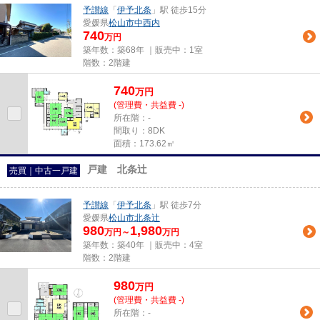
予讃線
「
伊予北条
」駅 徒歩15分
愛媛県
松山市
中西内
740
万円
築年数：築68年 ｜販売中：
1室
階数：2階建
740
万
円
(管理費・共益費 -)
所在階：-
間取り：8DK
面積：173.62㎡
戸建 北条辻
売買｜中古一戸建
予讃線
「
伊予北条
」駅 徒歩7分
愛媛県
松山市
北条辻
980
1,980
万円～
万円
築年数：築40年 ｜販売中：
4室
階数：2階建
980
万
円
(管理費・共益費 -)
所在階：-