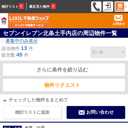
0
0
検討リスト
最近見た物件
お問合せ
セブンイレブン北条土手内店の周辺物件一覧
募集中のみ表示
13
該当物件
件
45
販売数
件
さらに条件を絞り込む
物件リクエスト
チェックした物件をまとめて
検討リストに追加
お問い合わせ
倉庫 中通