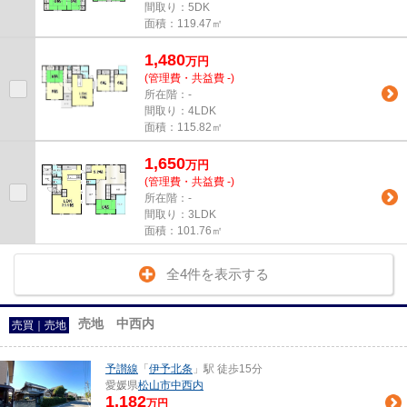
間取り：5DK
面積：119.47㎡
1,480
万
円
(管理費・共益費 -)
所在階：-
間取り：4LDK
面積：115.82㎡
1,650
万
円
(管理費・共益費 -)
所在階：-
間取り：3LDK
面積：101.76㎡
全4件を表示する
売地 中西内
売買｜売地
予讃線
「
伊予北条
」駅 徒歩15分
愛媛県
松山市
中西内
1,182
万円