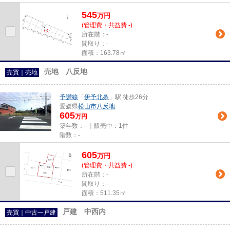
545
万
円
(管理費・共益費 -)
所在階：-
間取り：-
面積：163.78㎡
売地 八反地
売買｜売地
予讃線
「
伊予北条
」駅 徒歩26分
愛媛県
松山市
八反地
605
万円
築年数：- ｜販売中：
1件
階数：-
605
万
円
(管理費・共益費 -)
所在階：-
間取り：-
面積：511.35㎡
戸建 中西内
売買｜中古一戸建