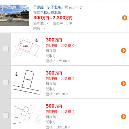
予讃線
「
伊予北条
」駅 徒歩11分
愛媛県
松山市
北条
300
2,300
万円～
万円
築年数：- ｜販売中：
8件
階数：-
300
万
円
(管理費・共益費 -)
所在階：-
間取り：-
面積：175.00㎡
300
万
円
(管理費・共益費 -)
所在階：-
間取り：-
面積：85.78㎡
500
万
円
(管理費・共益費 -)
所在階：-
間取り：-
面積：189.18㎡