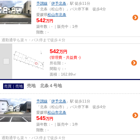
予讃線
「
伊予北条
」駅 徒歩11分
「北条（松山市）」バス停下車 徒歩4分
愛媛県
松山市
北条
542
万円
築年数：- ｜販売中：
1件
階数：-
通勤通学も楽々・バス停まで徒歩４分
542
万
円
(管理費・共益費 -)
所在階：-
間取り：-
面積：162.89㎡
売地 北条４号地
売買｜売地
予讃線
「
伊予北条
」駅 徒歩11分
「北条（松山市）」バス停下車 徒歩4分
愛媛県
松山市
北条
545
万円
築年数：- ｜販売中：
1件
階数：-
通勤通学も楽々・バス停まで徒歩４分