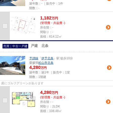
築年数：- ｜販売中：
1件
階数：-
1,182
万
円
(管理費・共益費 -)
所在階：-
間取り：-
面積：614.12㎡
戸建 北条
売買｜中古一戸建
予讃線
「
伊予北条
」駅 徒歩10分
愛媛県
松山市
北条
4,280
万円
築年数：築1年 ｜販売中：
1室
階数：1階建
庭にゴルフグリーンがあります
4,280
万
円
(管理費・共益費 -)
所在階：-
間取り：2LDK
面積：108.48㎡