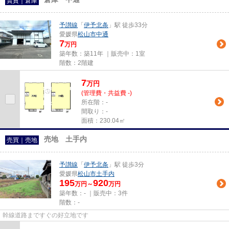
賃貸｜倉庫
予讃線
「
伊予北条
」駅 徒歩33分
愛媛県
松山市
中通
7
万円
築年数：築11年 ｜販売中：
1室
階数：2階建
7
万
円
(管理費・共益費 -)
所在階：-
間取り：-
面積：230.04㎡
売地 土手内
売買｜売地
予讃線
「
伊予北条
」駅 徒歩3分
愛媛県
松山市
土手内
195
920
万円～
万円
築年数：- ｜販売中：
3件
階数：-
幹線道路まですぐの好立地です