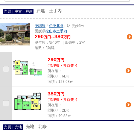
戸建 土手内
売買｜中古一戸建
予讃線
「
伊予北条
」駅 徒歩6分
愛媛県
松山市
土手内
290
380
万円～
万円
築年数：築46年 ｜販売中：
2室
階数：2階建
290
万
円
(管理費・共益費 -)
所在階：-
間取り：6DK
面積：127.68㎡
380
万
円
(管理費・共益費 -)
所在階：-
間取り：2DK
面積：40.55㎡
売地 北条
売買｜売地