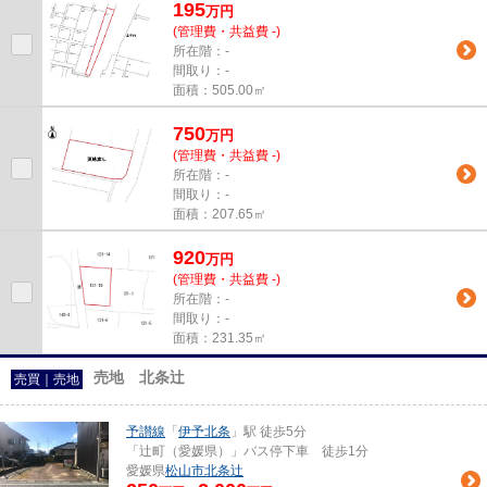
195
万
円
(管理費・共益費 -)
所在階：-
間取り：-
面積：505.00㎡
750
万
円
(管理費・共益費 -)
所在階：-
間取り：-
面積：207.65㎡
920
万
円
(管理費・共益費 -)
所在階：-
間取り：-
面積：231.35㎡
売地 北条辻
売買｜売地
予讃線
「
伊予北条
」駅 徒歩5分
「辻町（愛媛県）」バス停下車 徒歩1分
愛媛県
松山市
北条辻