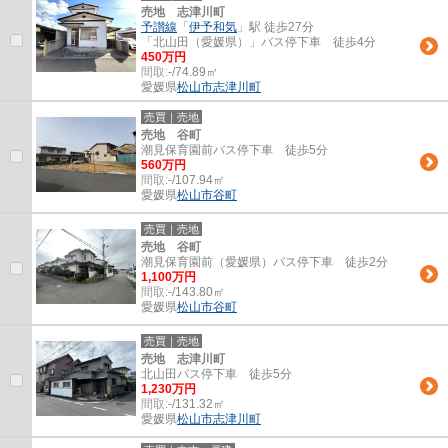
売地 志津川町
予讃線
「
伊予和気
」駅 徒歩27分
「北山田（愛媛県）」バス停下車 徒歩4分
450万円
間取:
-/74.89㎡
愛媛県
松山市
志津川町
売買｜売地
売地 谷町
潮見保育園前バス停下車 徒歩5分
560万円
間取:
-/107.94㎡
愛媛県
松山市
谷町
売買｜売地
売地 谷町
潮見保育園前（愛媛県）バス停下車 徒歩2分
1,100万円
間取:
-/143.80㎡
愛媛県
松山市
谷町
売買｜売地
売地 志津川町
北山田バス停下車 徒歩5分
1,230万円
間取:
-/131.32㎡
愛媛県
松山市
志津川町