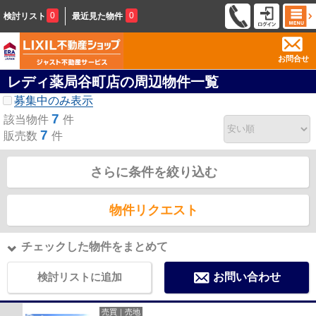
0
0
検討リスト
最近見た物件
お問合せ
レディ薬局谷町店の周辺物件一覧
募集中のみ表示
7
該当物件
件
7
販売数
件
さらに条件を絞り込む
物件リクエスト
チェックした物件をまとめて
検討リストに追加
お問い合わせ
売買｜売地