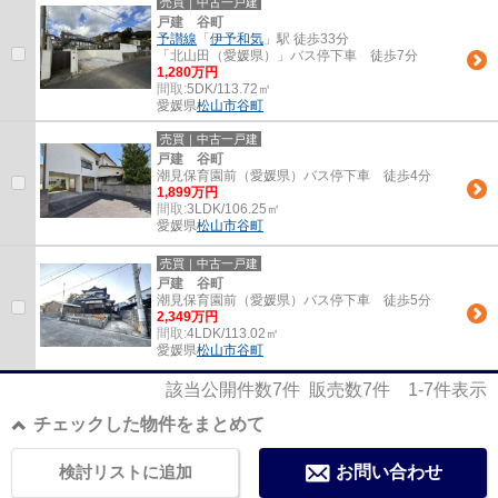
売買｜中古一戸建
戸建 谷町
予讃線
「
伊予和気
」駅 徒歩33分
「北山田（愛媛県）」バス停下車 徒歩7分
1,280万円
間取:
5DK/113.72㎡
愛媛県
松山市
谷町
売買｜中古一戸建
戸建 谷町
潮見保育園前（愛媛県）バス停下車 徒歩4分
1,899万円
間取:
3LDK/106.25㎡
愛媛県
松山市
谷町
売買｜中古一戸建
戸建 谷町
潮見保育園前（愛媛県）バス停下車 徒歩5分
2,349万円
間取:
4LDK/113.02㎡
愛媛県
松山市
谷町
該当公開件数
7
件 販売数
7
件
1-7
件表示
チェックした物件をまとめて
検討リストに追加
お問い合わせ