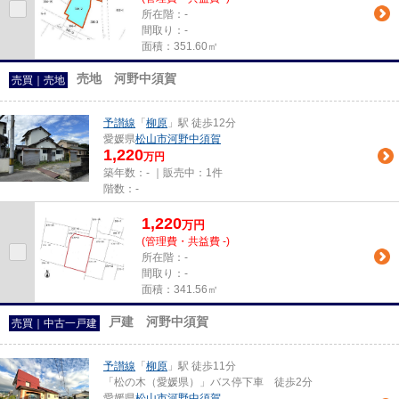
所在階：-
間取り：-
面積：351.60㎡
売地 河野中須賀
売買｜売地
予讃線
「
柳原
」駅 徒歩12分
愛媛県
松山市
河野中須賀
1,220
万円
築年数：- ｜販売中：
1件
階数：-
1,220
万
円
(管理費・共益費 -)
所在階：-
間取り：-
面積：341.56㎡
戸建 河野中須賀
売買｜中古一戸建
予讃線
「
柳原
」駅 徒歩11分
「松の木（愛媛県）」バス停下車 徒歩2分
愛媛県
松山市
河野中須賀