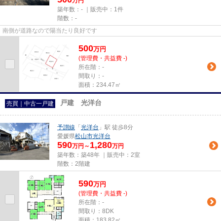
万円
築年数：- ｜販売中：
1件
階数：-
南側が道路なので陽当たり良好です
500
万
円
(管理費・共益費 -)
所在階：-
間取り：-
面積：234.47㎡
戸建 光洋台
売買｜中古一戸建
予讃線
「
光洋台
」駅 徒歩8分
愛媛県
松山市
光洋台
590
1,280
万円～
万円
築年数：築48年 ｜販売中：
2室
階数：2階建
590
万
円
(管理費・共益費 -)
所在階：-
間取り：8DK
面積：183.82㎡