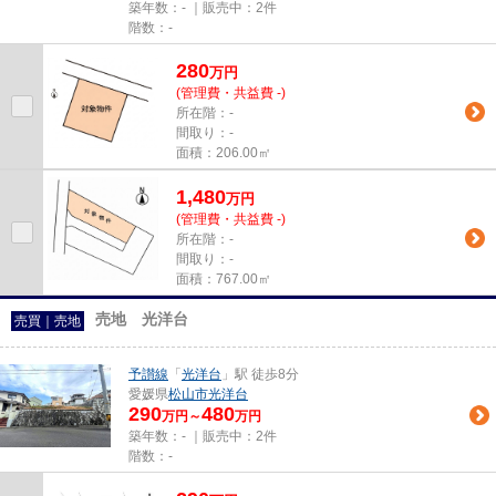
築年数：- ｜販売中：
2件
階数：-
280
万
円
(管理費・共益費 -)
所在階：-
間取り：-
面積：206.00㎡
1,480
万
円
(管理費・共益費 -)
所在階：-
間取り：-
面積：767.00㎡
売地 光洋台
売買｜売地
予讃線
「
光洋台
」駅 徒歩8分
愛媛県
松山市
光洋台
290
480
万円～
万円
築年数：- ｜販売中：
2件
階数：-