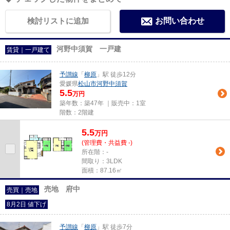
検討リストに追加
お問い合わせ
河野中須賀 一戸建
賃貸｜一戸建て
予讃線
「
柳原
」駅 徒歩12分
愛媛県
松山市
河野中須賀
5.5
万円
築年数：築47年 ｜販売中：
1室
階数：2階建
5.5
万
円
(管理費・共益費 -)
所在階：-
間取り：3LDK
面積：87.16㎡
売地 府中
売買｜売地
8月2日 値下げ
予讃線
「
柳原
」駅 徒歩7分