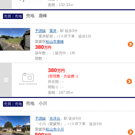
面積：132.33㎡
売地 鹿峰
売買｜売地
予讃線
「
粟井
」駅 徒歩3分
「粟井駅前」バス停下車 徒歩1分
愛媛県
松山市
鹿峰
380
万円
築年数：- ｜販売中：
1件
階数：-
380
万
円
(管理費・共益費 -)
所在階：-
間取り：-
面積：247.00㎡
売地 小川
売買｜売地
予讃線
「
光洋台
」駅 徒歩5分
「小川（愛媛県）」バス停下車 徒歩3分
愛媛県
松山市
小川
500