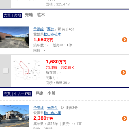
面積：325.47㎡
売地 苞木
売買｜売地
予讃線
「
粟井
」駅 徒歩4分
愛媛県
松山市
苞木
1,680
万円
築年数：- ｜販売中：
1件
階数：-
1,680
万
円
(管理費・共益費 -)
所在階：-
間取り：-
面積：585.39㎡
戸建 小川
売買｜中古一戸建
予讃線
「
光洋台
」駅 徒歩3分
愛媛県
松山市
小川
2,380
万円
築年数：築16年 ｜販売中：
1室