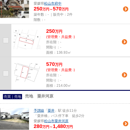
愛媛県
松山市
府中
250
570
万円～
万円
築年数：- ｜販売中：
2件
階数：-
250
万
円
(管理費・共益費 -)
所在階：-
間取り：-
面積：136.93㎡
570
万
円
(管理費・共益費 -)
所在階：-
間取り：-
面積：214.00㎡
売地 粟井河原
売買｜売地
予讃線
「
粟井
」駅 徒歩11分
「粟井橋」バス停下車 徒歩2分
愛媛県
松山市
粟井河原
280
1,480
万円～
万円