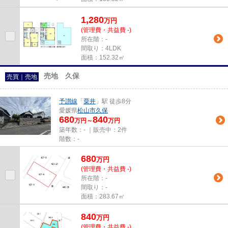
1,280
万
円
(管理費・共益費 -)
所在階：-
間取り：4LDK
面積：152.32㎡
売地 久保
売買｜売地
予讃線
「
粟井
」駅 徒歩8分
愛媛県
松山市
久保
680
840
万円～
万円
築年数：- ｜販売中：
2件
階数：-
680
万
円
(管理費・共益費 -)
所在階：-
間取り：-
面積：283.67㎡
840
万
円
(管理費・共益費 -)