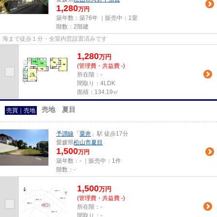
1,280
万円
築年数：築76年 ｜販売中：
1室
階数：2階建
海まで徒歩１分・全室内窓設置済みです
1,280
万
円
(管理費・共益費 -)
所在階：-
間取り：4LDK
面積：134.19㎡
売地 夏目
売買｜売地
予讃線
「
粟井
」駅 徒歩17分
愛媛県
松山市
夏目
1,500
万円
築年数：- ｜販売中：
1件
階数：-
1,500
万
円
(管理費・共益費 -)
所在階：-
間取り：-