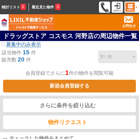
0
0
検討リスト
最近見た物件
お問合せ
ドラッグストア コスモス 河野店の周辺物件一覧
募集中のみ表示
15
該当物件
件
20
販売数
件
1
会員登録でさらに
件の物件を閲覧可能
新規会員登録する
さらに条件を絞り込む
物件リクエスト
チェックした物件をまとめて