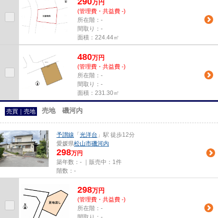
290
万
円
(管理費・共益費 -)
所在階：-
間取り：-
面積：224.44㎡
480
万
円
(管理費・共益費 -)
所在階：-
間取り：-
面積：231.30㎡
売地 磯河内
売買｜売地
予讃線
「
光洋台
」駅 徒歩12分
愛媛県
松山市
磯河内
298
万円
築年数：- ｜販売中：
1件
階数：-
298
万
円
(管理費・共益費 -)
所在階：-
間取り：-