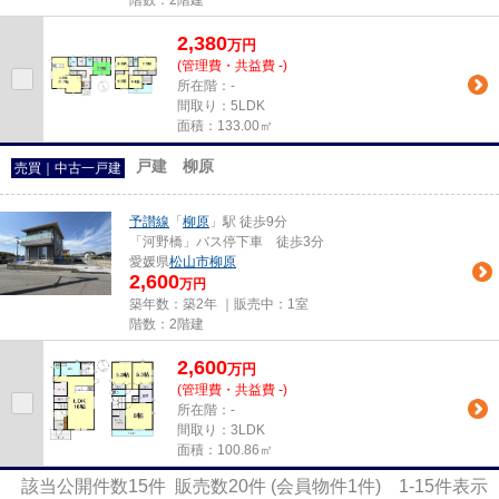
階数：2階建
2,380
万
円
(管理費・共益費 -)
所在階：-
間取り：5LDK
面積：133.00㎡
戸建 柳原
売買｜中古一戸建
予讃線
「
柳原
」駅 徒歩9分
「河野橋」バス停下車 徒歩3分
愛媛県
松山市
柳原
2,600
万円
築年数：築2年 ｜販売中：
1室
階数：2階建
2,600
万
円
(管理費・共益費 -)
所在階：-
間取り：3LDK
面積：100.86㎡
該当公開件数
15
件 販売数
20
件 (会員物件
1
件)
1-15
件表示