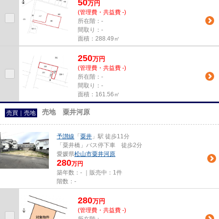
50
万
円
(管理費・共益費 -)
所在階：-
間取り：-
面積：288.49㎡
250
万
円
(管理費・共益費 -)
所在階：-
間取り：-
面積：161.56㎡
売地 粟井河原
売買｜売地
予讃線
「
粟井
」駅 徒歩11分
「粟井橋」バス停下車 徒歩2分
愛媛県
松山市
粟井河原
280
万円
築年数：- ｜販売中：
1件
階数：-
280
万
円
(管理費・共益費 -)