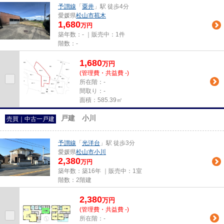
予讃線
「
粟井
」駅 徒歩4分
愛媛県
松山市
苞木
1,680
万円
築年数：- ｜販売中：
1件
階数：-
1,680
万
円
(管理費・共益費 -)
所在階：-
間取り：-
面積：585.39㎡
戸建 小川
売買｜中古一戸建
予讃線
「
光洋台
」駅 徒歩3分
愛媛県
松山市
小川
2,380
万円
築年数：築16年 ｜販売中：
1室
階数：2階建
2,380
万
円
(管理費・共益費 -)
所在階：-