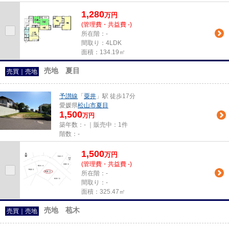
1,280
万
円
(管理費・共益費 -)
所在階：-
間取り：4LDK
面積：134.19㎡
売地 夏目
売買｜売地
予讃線
「
粟井
」駅 徒歩17分
愛媛県
松山市
夏目
1,500
万円
築年数：- ｜販売中：
1件
階数：-
1,500
万
円
(管理費・共益費 -)
所在階：-
間取り：-
面積：325.47㎡
売地 苞木
売買｜売地