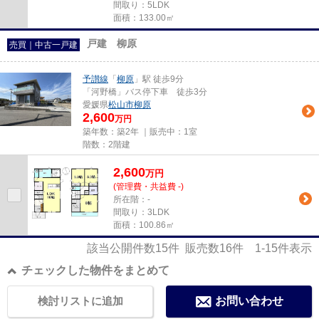
間取り：5LDK
面積：133.00㎡
戸建 柳原
売買｜中古一戸建
予讃線
「
柳原
」駅 徒歩9分
「河野橋」バス停下車 徒歩3分
愛媛県
松山市
柳原
2,600
万円
築年数：築2年 ｜販売中：
1室
階数：2階建
2,600
万
円
(管理費・共益費 -)
所在階：-
間取り：3LDK
面積：100.86㎡
該当公開件数
15
件 販売数
16
件
1-15
件表示
チェックした物件をまとめて
検討リストに追加
お問い合わせ