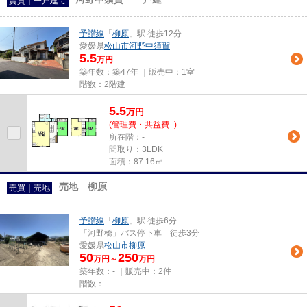
賃貸｜一戸建て
予讃線
「
柳原
」駅 徒歩12分
愛媛県
松山市
河野中須賀
5.5
万円
築年数：築47年 ｜販売中：
1室
階数：2階建
5.5
万
円
(管理費・共益費 -)
所在階：-
間取り：3LDK
面積：87.16㎡
売地 柳原
売買｜売地
予讃線
「
柳原
」駅 徒歩6分
「河野橋」バス停下車 徒歩3分
愛媛県
松山市
柳原
50
250
万円～
万円
築年数：- ｜販売中：
2件
階数：-