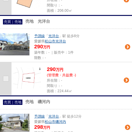
所在階：-
間取り：-
面積：206.00㎡
売地 光洋台
売買｜売地
予讃線
「
光洋台
」駅 徒歩8分
愛媛県
松山市
光洋台
290
万円
築年数：- ｜販売中：
1件
階数：-
290
万
円
(管理費・共益費 -)
所在階：-
間取り：-
面積：224.44㎡
売地 磯河内
売買｜売地
予讃線
「
光洋台
」駅 徒歩12分
愛媛県
松山市
磯河内
298
万円