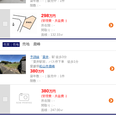
築年数：- ｜販売中：
1件
階数：-
298
万
円
(管理費・共益費 -)
所在階：-
間取り：-
面積：132.33㎡
売地 鹿峰
売買｜売地
予讃線
「
粟井
」駅 徒歩3分
「粟井駅前」バス停下車 徒歩1分
愛媛県
松山市
鹿峰
380
万円
築年数：- ｜販売中：
1件
階数：-
380
万
円
(管理費・共益費 -)
所在階：-
間取り：-
面積：247.00㎡