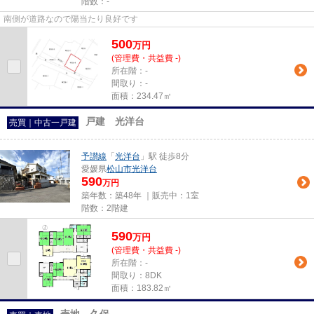
階数：-
南側が道路なので陽当たり良好です
500
万
円
(管理費・共益費 -)
所在階：-
間取り：-
面積：234.47㎡
戸建 光洋台
売買｜中古一戸建
予讃線
「
光洋台
」駅 徒歩8分
愛媛県
松山市
光洋台
590
万円
築年数：築48年 ｜販売中：
1室
階数：2階建
590
万
円
(管理費・共益費 -)
所在階：-
間取り：8DK
面積：183.82㎡