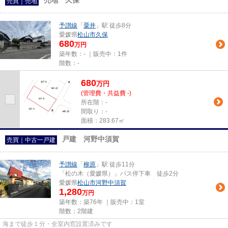
売地 久保
売買｜売地
予讃線
「
粟井
」駅 徒歩8分
愛媛県
松山市
久保
680
万円
築年数：- ｜販売中：
1件
階数：-
680
万
円
(管理費・共益費 -)
所在階：-
間取り：-
面積：283.67㎡
戸建 河野中須賀
売買｜中古一戸建
予讃線
「
柳原
」駅 徒歩11分
「松の木（愛媛県）」バス停下車 徒歩2分
愛媛県
松山市
河野中須賀
1,280
万円
築年数：築76年 ｜販売中：
1室
階数：2階建
海まで徒歩１分・全室内窓設置済みです