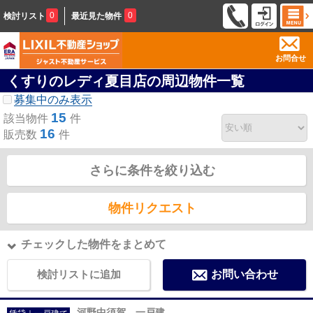
0
0
検討リスト
最近見た物件
お問合せ
くすりのレディ夏目店の周辺物件一覧
募集中のみ表示
15
該当物件
件
16
販売数
件
さらに条件を絞り込む
物件リクエスト
チェックした物件をまとめて
検討リストに追加
お問い合わせ
河野中須賀 一戸建