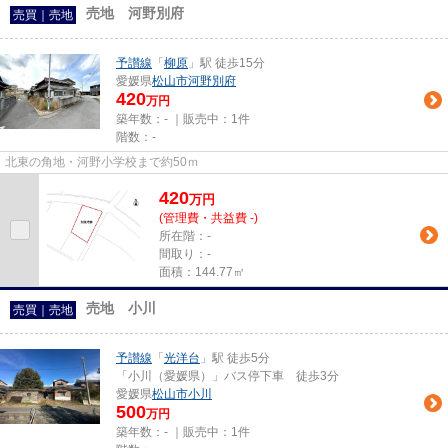
売地 河野別府
売買｜売地
予讃線
「
柳原
」駅 徒歩15分
愛媛県
松山市
河野別府
420
万円
築年数：- ｜販売中：
1件
階数：-
北東の角地・河野小学校まで約50ｍ
420
万
円
(管理費・共益費 -)
所在階：-
間取り：-
面積：144.77㎡
売地 小川
売買｜売地
予讃線
「
光洋台
」駅 徒歩5分
「小川（愛媛県）」バス停下車 徒歩3分
愛媛県
松山市
小川
500
万円
築年数：- ｜販売中：
1件